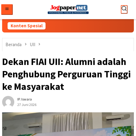
Loncat
ke
konten
Konten Spesial
Beranda
UII
Dekan FIAI UII: Alumni adalah
Penghubung Perguruan Tinggi
ke Masyarakat
IP. Iswara
27 Juni 2026