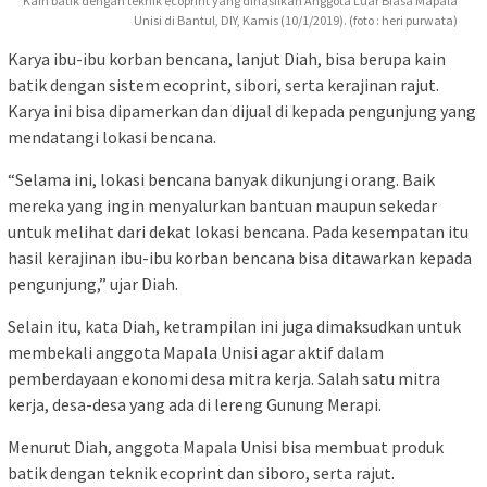
Kain batik dengan teknik ecoprint yang dihasilkan Anggota Luar Biasa Mapala
Unisi di Bantul, DIY, Kamis (10/1/2019). (foto : heri purwata)
Karya ibu-ibu korban bencana, lanjut Diah, bisa berupa kain
batik dengan sistem ecoprint, sibori, serta kerajinan rajut.
Karya ini bisa dipamerkan dan dijual di kepada pengunjung yang
mendatangi lokasi bencana.
“Selama ini, lokasi bencana banyak dikunjungi orang. Baik
mereka yang ingin menyalurkan bantuan maupun sekedar
untuk melihat dari dekat lokasi bencana. Pada kesempatan itu
hasil kerajinan ibu-ibu korban bencana bisa ditawarkan kepada
pengunjung,” ujar Diah.
Selain itu, kata Diah, ketrampilan ini juga dimaksudkan untuk
membekali anggota Mapala Unisi agar aktif dalam
pemberdayaan ekonomi desa mitra kerja. Salah satu mitra
kerja, desa-desa yang ada di lereng Gunung Merapi.
Menurut Diah, anggota Mapala Unisi bisa membuat produk
batik dengan teknik ecoprint dan siboro, serta rajut.