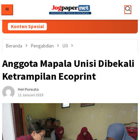
Loncat
ke
konten
Konten Spesial
Beranda
Pengabdian
UII
Anggota Mapala Unisi Dibekali
Ketrampilan Ecoprint
Heri Purwata
11 Januari 2019