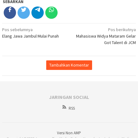
SEBARKAN
Navigasi
Pos sebelumnya
Pos berikutnya
Elang Jawa Jambul Mulai Punah
Mahasiswa Widya Mataram Gelar
pos
Got Talent di JCM
Tambahkan Komentar
JARINGAN SOCIAL
RSS
Versi Non AMP