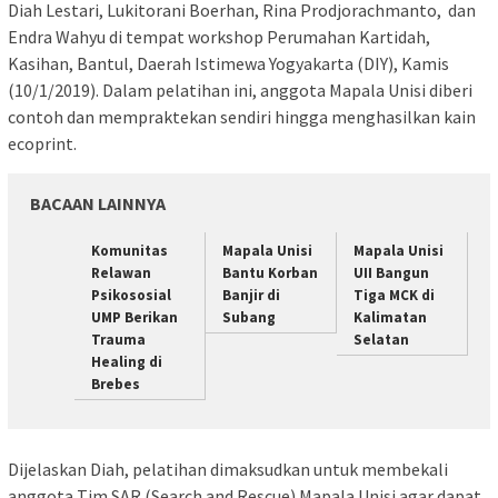
Diah Lestari, Lukitorani Boerhan, Rina Prodjorachmanto, dan
Endra Wahyu di tempat workshop Perumahan Kartidah,
Kasihan, Bantul, Daerah Istimewa Yogyakarta (DIY), Kamis
(10/1/2019). Dalam pelatihan ini, anggota Mapala Unisi diberi
contoh dan mempraktekan sendiri hingga menghasilkan kain
ecoprint.
BACAAN LAINNYA
Komunitas
Mapala Unisi
Mapala Unisi
Relawan
Bantu Korban
UII Bangun
Psikososial
Banjir di
Tiga MCK di
UMP Berikan
Subang
Kalimatan
Trauma
Selatan
Healing di
Brebes
Dijelaskan Diah, pelatihan dimaksudkan untuk membekali
anggota Tim SAR (Search and Rescue) Mapala Unisi agar dapat