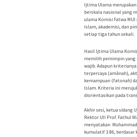
Ijtima Ulama merupakan 
berskala nasional yang 
ulama Komisi Fatwa MUI 
Islam, akademisi, dan p
setiap tiga tahun sekali.
Hasil Ijtima Ulama Komi
memilih pemimpin yang m
wajib. Adapun kriterianya 
terpercaya (amānah), akt
kemampuan (fatonah) d
Islam. Kriteria ini meruj
diorientasikan pada tran
Akhir sesi, ketua sidang
Rektor UII Prof. Fathul Wah
menyatakan Muhammad Kur
kumulatif 3.86, berdasar