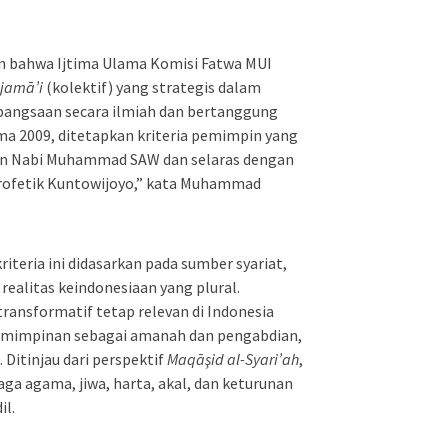
an bahwa Ijtima Ulama Komisi Fatwa MUI
 jamā’i
(kolektif) yang strategis dalam
bangsaan secara ilmiah dan bertanggung
ama 2009, ditetapkan kriteria pemimpin yang
an Nabi Muhammad SAW dan selaras dengan
ofetik Kuntowijoyo,” kata Muhammad
iteria ini didasarkan pada sumber syariat,
a realitas keindonesiaan yang plural.
ransformatif tetap relevan di Indonesia
mimpinan sebagai amanah dan pengabdian,
 Ditinjau dari perspektif
Maqāşid al-Syari’ah
,
a agama, jiwa, harta, akal, dan keturunan
il.