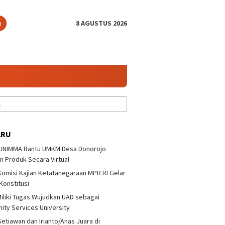
n
8 AGUSTUS 2026
ARU
 UNIMMA Bantu UMKM Desa Donorojo
n Produk Secara Virtual
 Komisi Kajian Ketatanegaraan MPR RI Gelar
 Konstitusi
iliki Tugas Wujudkan UAD sebagai
ty Services University
Setiawan dan Irianto/Anas Juara di