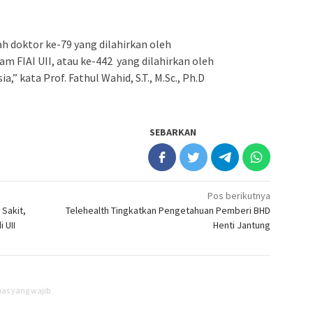
 doktor ke-79 yang dilahirkan oleh
m FIAI UII, atau ke-442 yang dilahirkan oleh
a,” kata Prof. Fathul Wahid, S.T., M.Sc., Ph.D
SEBARKAN
Pos berikutnya
 Sakit,
Telehealth Tingkatkan Pengetahuan Pemberi BHD
 UII
Henti Jantung
uas yang wajib