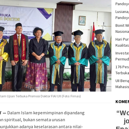
Pandoy
Lusiana
Pandoy
Bonit W
Nasiona
Hari Pu
Kualita
Investas
Permud
176 Pes
Terbuka
UII Ber
Mahasi
Ujian Terbuka Promosi Doktor FIAI UII (Foto: Firnas)
KOME
Wo
T —
Dalam Islam kepemimpinan dipandang
n spiritual, bukan semata urusan
j
nunjukkan adanya keselarasan antara nilai-