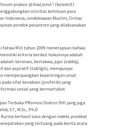
forum praksis ijtihad
jamā’i
(kolektif)
menggabungkan otoritas keilmuan para
se-Indonesia, cendekiawan Muslim, Ormas
impinan pondok pesantren yang dilaksanakan
si Fatwa MUI tahun 2009 menetapkan bahwa
emiliki kriteria berikut hukumnya adalah
adalah: beriman, bertakwa, jujur (siddiq),
if dan aspiratif (tablīgh), mempunyai
an memperjuangkan kepentingan umat
uk pada sifat kenabian (profetik) yang
sformasi sosial yang bermartabat.
 Ujian Terbuka PRomosi Doktor DHI yang juga
id, S.T., M.Sc., Ph.D
nia berhasil lulus dengan indeks predikat
 kesepatakan yang tertuang pada berita acara