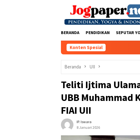
Loncat
ke
konten
BERANDA
PENDIDIKAN
SEPUTAR Y
Konten Spesial
Beranda
UII
Teliti Ijtima Ula
UBB Muhammad Kur
FIAI UII
IP. Iswara
8 Januari 2026