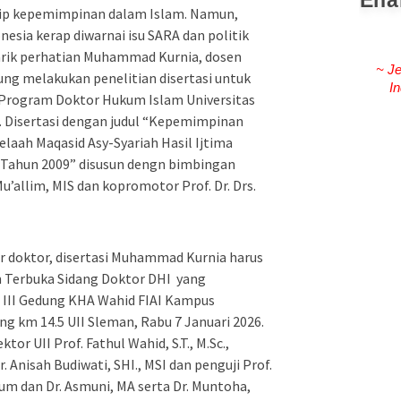
Ena
nsip kepemimpinan dalam Islam. Namun,
nesia kerap diwarnai isu SARA dan politik
arik perhatian Muhammad Kurnia, dosen
~ Je
tung
melakukan penelitian disertasi untuk
In
i Program Doktor Hukum Islam Universitas
). Disertasi dengan judul “Kepemimpinan
elaah Maqasid Asy-Syariah Hasil Ijtima
 Tahun 2009” disusun dengn bimbingan
u’allim, MIS dan kopromotor Prof. Dr. Drs.
r doktor, disertasi Muhammad Kurnia harus
n Terbuka Sidang Doktor DHI yang
i III Gedung KHA Wahid FIAI Kampus
ng km 14.5 UII Sleman, Rabu 7 Januari 2026.
tor UII Prof. Fathul Wahid, S.T., M.Sc.,
. Anisah Budiwati, SHI., MSI dan penguji Prof.
um dan Dr. Asmuni, MA serta Dr. Muntoha,