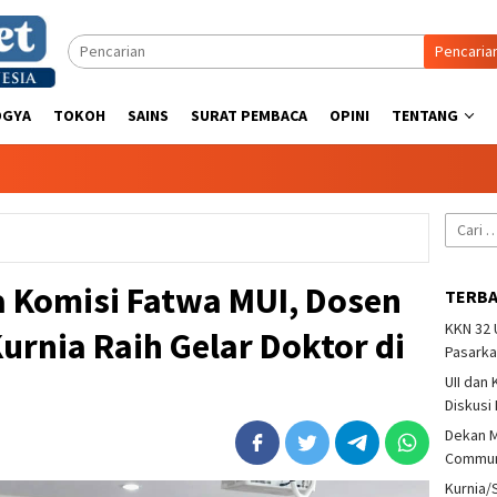
Pencaria
OGYA
TOKOH
SAINS
SURAT PEMBACA
OPINI
TENTANG
Cari
untuk:
ma Komisi Fatwa MUI, Dosen
TERB
KKN 32
nia Raih Gelar Doktor di
Pasarka
UII dan
Diskusi
Dekan M
Communi
Kurnia/