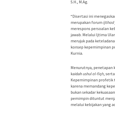
S.H., M.Ag.
“Disertasi ini menegask
merupakan forum
ijtihad
merespons persoalan ke
jawab. Melalui Ijtima Ul
merujuk pada keteladan
konsep kepemimpinan pr
Kurnia.
Menurutnya, penetapan kr
kaidah
ushul al-fiqh
, sert
Kepemimpinan profetik t
karena memandang kepe
bukan sekadar kekuasaan.
pemimpin dituntut menjag
melalui kebijakan yang ad