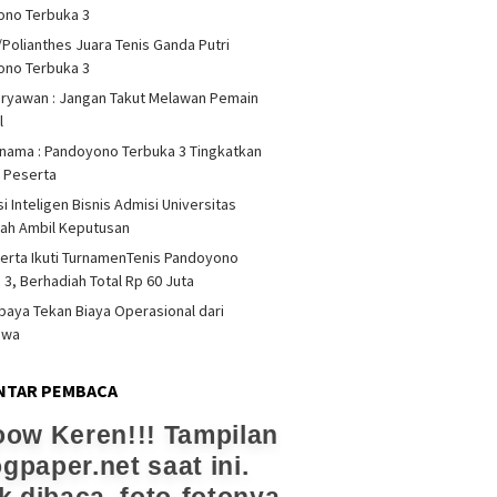
ono Terbuka 3
/Polianthes Juara Tenis Ganda Putri
ono Terbuka 3
iryawan : Jangan Takut Melawan Pemain
l
rnama : Pandoyono Terbuka 3 Tingkatkan
s Peserta
i Inteligen Bisnis Admisi Universitas
ah Ambil Keputusan
erta Ikuti TurnamenTenis Pandoyono
 3, Berhadiah Total Rp 60 Juta
upaya Tekan Biaya Operasional dari
swa
NTAR PEMBACA
ow Keren!!! Tampilan
ogpaper.net saat ini.