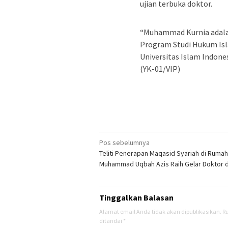
ujian terbuka doktor.
“Muhammad Kurnia adalah
Program Studi Hukum Isla
Universitas Islam Indonesi
(YK-01/VIP)
Navigasi
Pos sebelumnya
Teliti Penerapan Maqasid Syariah di Rumah
pos
Muhammad Uqbah Azis Raih Gelar Doktor di
Tinggalkan Balasan
Alamat email Anda tidak akan dipublikasikan.
R
ditandai
*