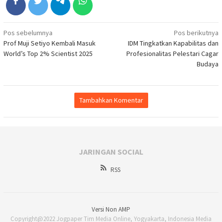
Navigasi
Pos sebelumnya
Pos berikutnya
Prof Muji Setiyo Kembali Masuk
IDM Tingkatkan Kapabilitas dan
pos
World’s Top 2% Scientist 2025
Profesionalitas Pelestari Cagar
Budaya
Tambahkan Komentar
JARINGAN SOCIAL
RSS
Versi Non AMP
Copyright@2022 Jogpaper Tim Media Online, Yogyakarta, Indonesia Media