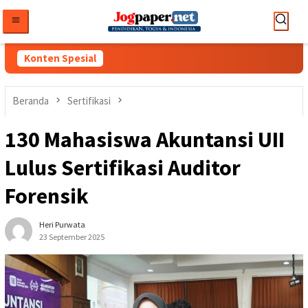
Loncat
ke
konten
Konten Spesial
Beranda
Sertifikasi
130 Mahasiswa Akuntansi UII
Lulus Sertifikasi Auditor
Forensik
Heri Purwata
23 September 2025