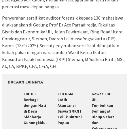
generasi masa depan bangsa.
Penyerahan sertifikat auditor forensik kepada 130 mahasiswa
dilaksanakan di Gedung Prof Dr Ace Partadiredja, Fakultas
Bisnis dan Ekonomika UII, Jalan Pawirokuat, Ring Road Utara,
Condongcatur, Sleman, Daerah Istimewa Yogyakarta (DIY),
Kamis (18/9/2025). Seusai penyerahan sertifikat dilanjutkan
kuliah pakar dengan nara sumber Wakil Ketua Ikatan
Konsultan Pajak Indonesia (IKPI) Sleman, M Yudhika Elrifi, MSc,
Ak, CA, BPKP, CPA, CFrA, CFI.
BACAAN LAINNYA
FBE UII
FEB UGM
Gowes FBE
Berbagi
Latih
UII,
dengan Hati
Akuntansi
Tumbuhkan
di Desa
Siswa SMKN I
Semangat
Sidoharjo
Teluk Bintuni
Hidup Sehat
Gunungkidul
Papua
dan
Kebersamaan