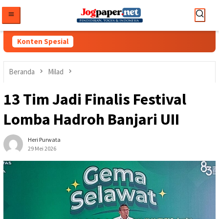
Loncat
ke
konten
Konten Spesial
Beranda
Milad
13 Tim Jadi Finalis Festival
Lomba Hadroh Banjari UII
Heri Purwata
29 Mei 2026