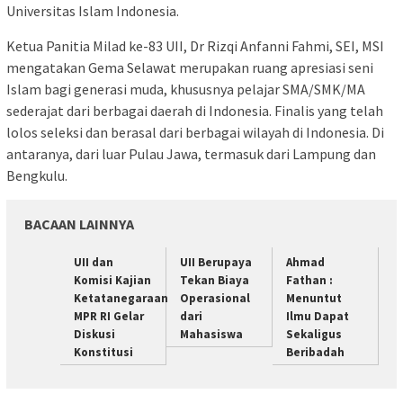
Universitas Islam Indonesia.
Ketua Panitia Milad ke-83 UII, Dr Rizqi Anfanni Fahmi, SEI, MSI
mengatakan Gema Selawat merupakan ruang apresiasi seni
Islam bagi generasi muda, khususnya pelajar SMA/SMK/MA
sederajat dari berbagai daerah di Indonesia. Finalis yang telah
lolos seleksi dan berasal dari berbagai wilayah di Indonesia. Di
antaranya, dari luar Pulau Jawa, termasuk dari Lampung dan
Bengkulu.
BACAAN LAINNYA
UII dan
UII Berupaya
Ahmad
Komisi Kajian
Tekan Biaya
Fathan :
Ketatanegaraan
Operasional
Menuntut
MPR RI Gelar
dari
Ilmu Dapat
Diskusi
Mahasiswa
Sekaligus
Konstitusi
Beribadah