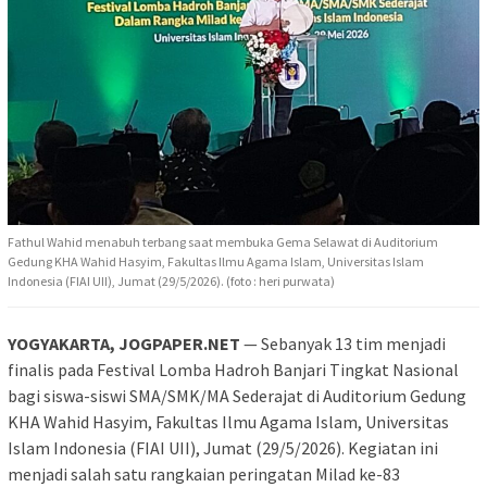
Fathul Wahid menabuh terbang saat membuka Gema Selawat di Auditorium
Gedung KHA Wahid Hasyim, Fakultas Ilmu Agama Islam, Universitas Islam
Indonesia (FIAI UII), Jumat (29/5/2026). (foto : heri purwata)
YOGYAKARTA, JOGPAPER.NET
— Sebanyak 13 tim menjadi
finalis pada Festival Lomba Hadroh Banjari Tingkat Nasional
bagi siswa-siswi SMA/SMK/MA Sederajat di Auditorium Gedung
KHA Wahid Hasyim, Fakultas Ilmu Agama Islam, Universitas
Islam Indonesia (FIAI UII), Jumat (29/5/2026). Kegiatan ini
menjadi salah satu rangkaian peringatan Milad ke-83