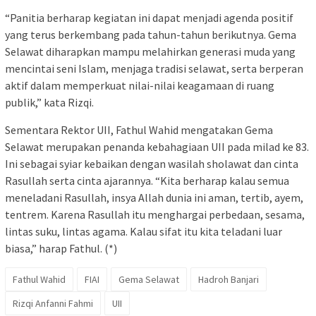
“Panitia berharap kegiatan ini dapat menjadi agenda positif
yang terus berkembang pada tahun-tahun berikutnya. Gema
Selawat diharapkan mampu melahirkan generasi muda yang
mencintai seni Islam, menjaga tradisi selawat, serta berperan
aktif dalam memperkuat nilai-nilai keagamaan di ruang
publik,” kata Rizqi.
Sementara Rektor UII, Fathul Wahid mengatakan Gema
Selawat merupakan penanda kebahagiaan UII pada milad ke 83.
Ini sebagai syiar kebaikan dengan wasilah sholawat dan cinta
Rasullah serta cinta ajarannya. “Kita berharap kalau semua
meneladani Rasullah, insya Allah dunia ini aman, tertib, ayem,
tentrem. Karena Rasullah itu menghargai perbedaan, sesama,
lintas suku, lintas agama. Kalau sifat itu kita teladani luar
biasa,” harap Fathul. (*)
Fathul Wahid
FIAI
Gema Selawat
Hadroh Banjari
Rizqi Anfanni Fahmi
UII