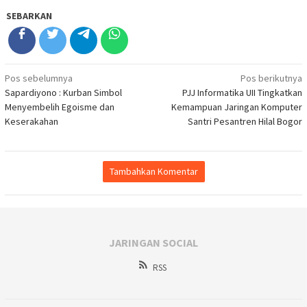
SEBARKAN
Navigasi
Pos sebelumnya
Pos berikutnya
Sapardiyono : Kurban Simbol
PJJ Informatika UII Tingkatkan
pos
Menyembelih Egoisme dan
Kemampuan Jaringan Komputer
Keserakahan
Santri Pesantren Hilal Bogor
Tambahkan Komentar
JARINGAN SOCIAL
RSS