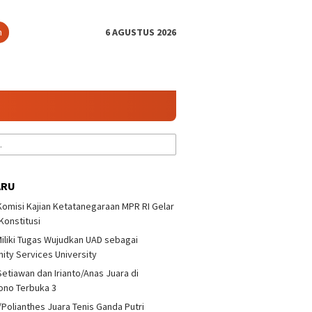
n
6 AGUSTUS 2026
ARU
 Komisi Kajian Ketatanegaraan MPR RI Gelar
 Konstitusi
iliki Tugas Wujudkan UAD sebagai
a/Polianthes Juara
Bonit Wiryawan : Jangan
ty Services University
UII dan 
Ganda Putri
Takut Melawan Pemain
Ketatan
yono Terbuka 3
Nasional
Setiawan dan Irianto/Anas Juara di
Diskusi 
ono Terbuka 3
/Polianthes Juara Tenis Ganda Putri