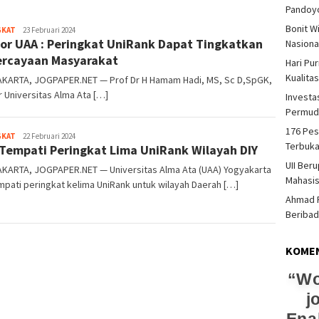
Pandoy
Bonit W
Heri
GKAT
23 Februari 2024
or UAA : Peringkat UniRank Dapat Tingkatkan
Purwata
Nasiona
rcayaan Masyarakat
Hari Pu
Kualita
KARTA, JOGPAPER.NET — Prof Dr H Hamam Hadi, MS, Sc D,SpGK,
 Universitas Alma Ata […]
Investas
Permud
176 Pes
Heri
GKAT
22 Februari 2024
Terbuka
Tempati Peringkat Lima UniRank Wilayah DIY
Purwata
UII Ber
KARTA, JOGPAPER.NET — Universitas Alma Ata (UAA) Yogyakarta
Mahasi
ati peringkat kelima UniRank untuk wilayah Daerah […]
Ahmad F
Beriba
KOME
Wo
j