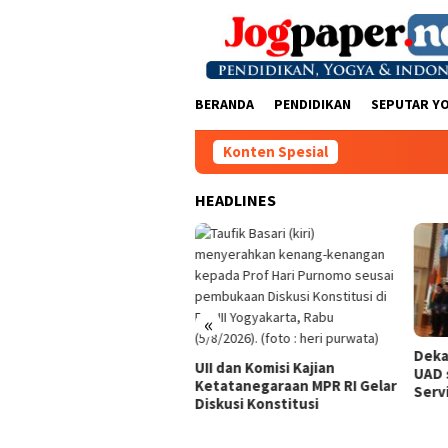
Loncat
ke
konten
BERANDA
PENDIDIKAN
SEPUTAR Y
Konten Spesial
HEADLINES
«
it Wiryawan : Jangan
Deka
UII dan Komisi Kajian
kut Melawan Pemain
UAD 
Ketatanegaraan MPR RI Gelar
ional
Serv
Diskusi Konstitusi