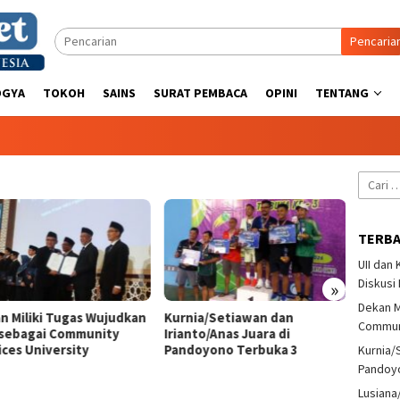
Pencaria
OGYA
TOKOH
SAINS
SURAT PEMBACA
OPINI
TENTANG
Cari
untuk:
TERB
UII dan
Diskusi
»
Dekan M
n Miliki Tugas Wujudkan
Kurnia/Setiawan dan
Lusian
Communi
sebagai Community
Irianto/Anas Juara di
Tenis 
ices University
Pandoyono Terbuka 3
Pando
Kurnia/
Pandoy
Lusiana