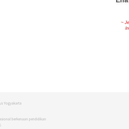
Ena
~ Je
In
asional berkenaan pendidikan
.