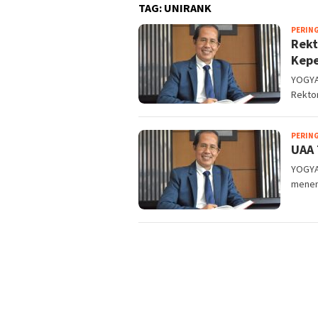
TAG:
UNIRANK
PERIN
Rekt
Kepe
YOGYA
Rektor
PERIN
UAA 
YOGYA
menemp