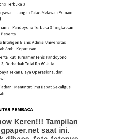
ono Terbuka 3
iryawan : Jangan Takut Melawan Pemain
l
rnama : Pandoyono Terbuka 3 Tingkatkan
s Peserta
i Inteligen Bisnis Admisi Universitas
ah Ambil Keputusan
erta Ikuti TurnamenTenis Pandoyono
 3, Berhadiah Total Rp 60 Juta
upaya Tekan Biaya Operasional dari
swa
athan : Menuntut Ilmu Dapat Sekaligus
dah
NTAR PEMBACA
ow Keren!!! Tampilan
ogpaper.net saat ini.