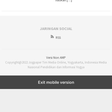
naskah […]
JARINGAN SOCIAL
RSS
Versi Non AMP
Copyright@2022 Jogpaper Tim Media Online, Yogyakarta, Indonesia Media
Nasional Pendidikan dan Informasi Yogya
Exit mobile version