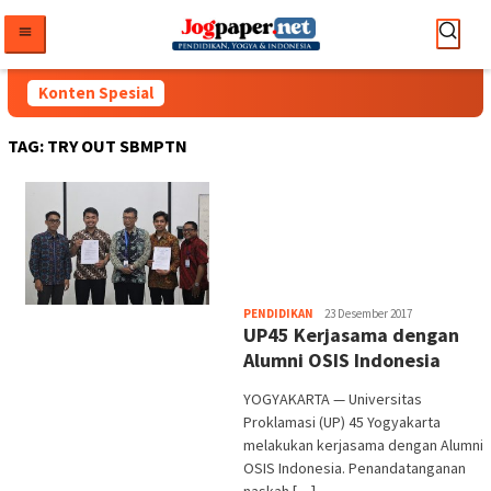
Loncat
ke
konten
Konten Spesial
TAG:
TRY OUT SBMPTN
Heri
PENDIDIKAN
23 Desember 2017
UP45 Kerjasama dengan
Purwata
Alumni OSIS Indonesia
YOGYAKARTA — Universitas
Proklamasi (UP) 45 Yogyakarta
melakukan kerjasama dengan Alumni
OSIS Indonesia. Penandatanganan