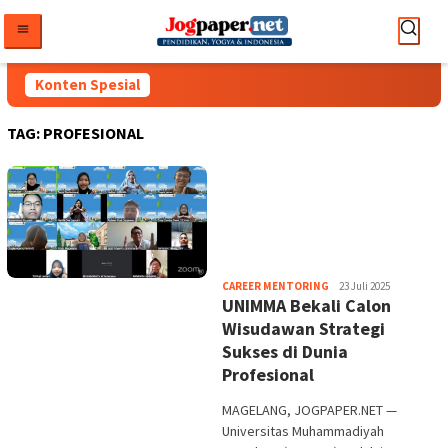
Loncat
ke
konten
Konten Spesial
TAG:
PROFESIONAL
Heri
CAREER MENTORING
23 Juli 2025
UNIMMA Bekali Calon
Purwata
Wisudawan Strategi
Sukses di Dunia
Profesional
MAGELANG, JOGPAPER.NET —
Universitas Muhammadiyah