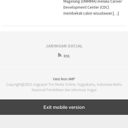
Magelang (UNIMMA) melalui Career
Development Center (CDC)
membekali calon wisudawan […]
JARINGAN SOCIAL
RSS
Versi Non AMP
Copyright@2022 Jogpaper Tim Media Online, Yogyakarta, Indonesia Media
Nasional Pendidikan dan Informasi Yogya
Exit mobile version