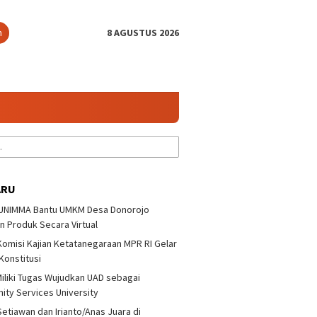
n
8 AGUSTUS 2026
ARU
 UNIMMA Bantu UMKM Desa Donorojo
a/Setiawan dan
Lusiana/Polianthes Juara
n Produk Secara Virtual
o/Anas Juara di
Tenis Ganda Putri
yono Terbuka 3
Pandoyono Terbuka 3
 Komisi Kajian Ketatanegaraan MPR RI Gelar
KKN 32 
 Konstitusi
Desa Do
Produk 
iliki Tugas Wujudkan UAD sebagai
ty Services University
Setiawan dan Irianto/Anas Juara di