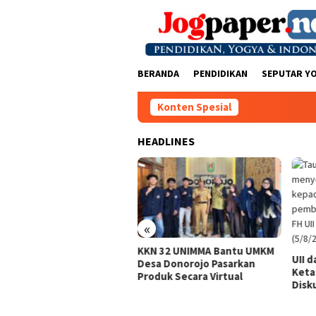
Loncat
ke
konten
BERANDA
PENDIDIKAN
SEPUTAR Y
Konten Spesial
HEADLINES
iana/Polianthes Juara
«
is Ganda Putri
ndoyono Terbuka 3
KKN 32 UNIMMA Bantu UMKM
UII d
Desa Donorojo Pasarkan
Keta
Produk Secara Virtual
Disku