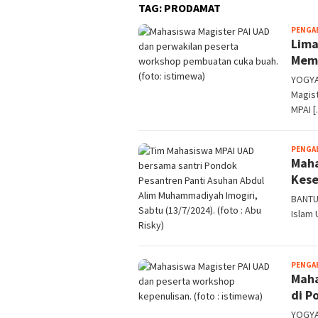
TAG:
PRODAMAT
PENGA
Lima
Mem
YOGYA
Magist
MPAI 
PENGA
Maha
Kese
BANTU
Islam
PENGA
Maha
di P
YOGYA