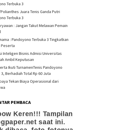
ono Terbuka 3
/Polianthes Juara Tenis Ganda Putri
ono Terbuka 3
iryawan : Jangan Takut Melawan Pemain
l
rnama : Pandoyono Terbuka 3 Tingkatkan
s Peserta
i Inteligen Bisnis Admisi Universitas
ah Ambil Keputusan
erta Ikuti TurnamenTenis Pandoyono
 3, Berhadiah Total Rp 60 Juta
upaya Tekan Biaya Operasional dari
swa
NTAR PEMBACA
ow Keren!!! Tampilan
ogpaper.net saat ini.