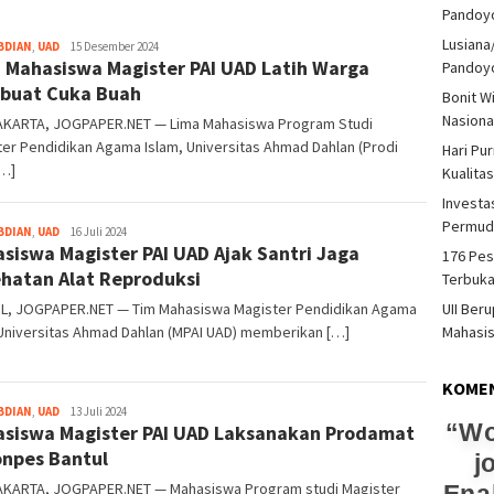
Pandoy
Lusiana
Heri
BDIAN
,
UAD
15 Desember 2024
 Mahasiswa Magister PAI UAD Latih Warga
Purwata
Pandoy
buat Cuka Buah
Bonit W
Nasiona
KARTA, JOGPAPER.NET — Lima Mahasiswa Program Studi
er Pendidikan Agama Islam, Universitas Ahmad Dahlan (Prodi
Hari Pu
[…]
Kualita
Investas
Permud
Heri
BDIAN
,
UAD
16 Juli 2024
siswa Magister PAI UAD Ajak Santri Jaga
Purwata
176 Pes
hatan Alat Reproduksi
Terbuka
L, JOGPAPER.NET — Tim Mahasiswa Magister Pendidikan Agama
UII Ber
 Universitas Ahmad Dahlan (MPAI UAD) memberikan […]
Mahasi
KOME
Heri
BDIAN
,
UAD
13 Juli 2024
Wo
siswa Magister PAI UAD Laksanakan Prodamat
Purwata
onpes Bantul
j
KARTA, JOGPAPER.NET — Mahasiswa Program studi Magister