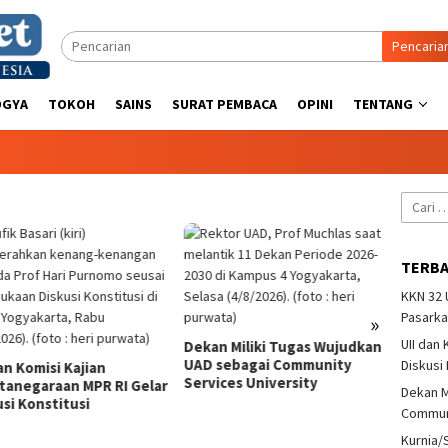
Pencaria
OGYA
TOKOH
SAINS
SURAT PEMBACA
OPINI
TENTANG
Cari
untuk:
TERB
KKN 32
Kurni
Pasarka
»
Iriant
Pando
UII dan
Dekan Miliki Tugas Wujudkan
UAD sebagai Community
Diskusi
an Komisi Kajian
Services University
tanegaraan MPR RI Gelar
Dekan M
si Konstitusi
Communi
Kurnia/