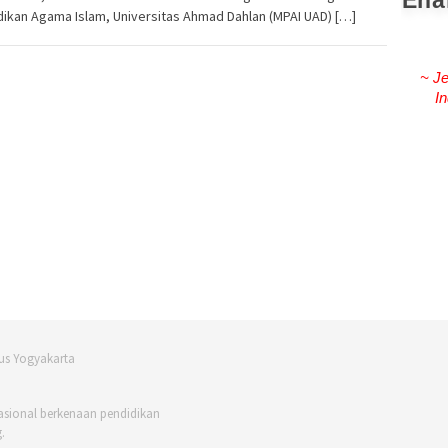
Ena
ikan Agama Islam, Universitas Ahmad Dahlan (MPAI UAD) […]
~ Je
In
asional berkenaan pendidikan
.