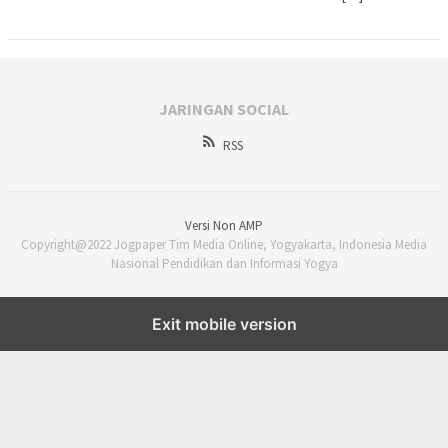
JARINGAN SOCIAL
RSS
Versi Non AMP
Copyright@2022 Jogpaper Tim Media Online, Yogyakarta, Indonesia Media
Nasional Pendidikan dan Informasi Yogya
Exit mobile version