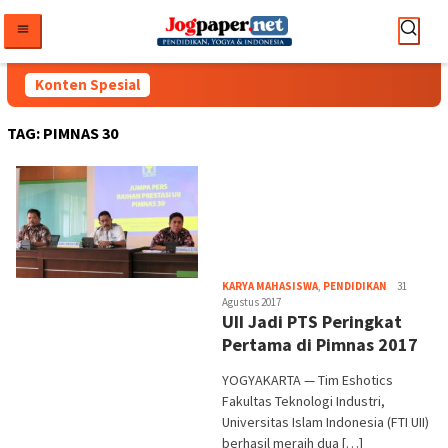
Loncat
ke
konten
Konten Spesial
TAG:
PIMNAS 30
Heri
KARYA MAHASISWA
,
PENDIDIKAN
31
Purwata
Agustus 2017
UII Jadi PTS Peringkat
Pertama di Pimnas 2017
YOGYAKARTA — Tim Eshotics
Fakultas Teknologi Industri,
Universitas Islam Indonesia (FTI UII)
berhasil meraih dua […]