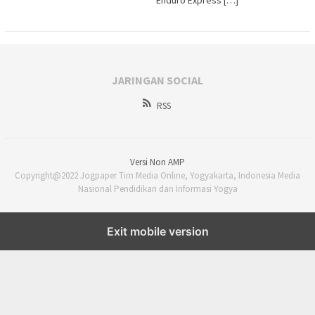
Enduro Express […]
JARINGAN SOCIAL
RSS
Versi Non AMP
Copyright@2022 Jogpaper Tim Media Online, Yogyakarta, Indonesia Media
Nasional Pendidikan dan Informasi Yogya
Exit mobile version