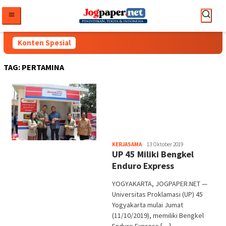
Loncat
ke
konten
Konten Spesial
TAG:
PERTAMINA
Heri
KERJASAMA
13 Oktober 2019
UP 45 Miliki Bengkel
Purwata
Enduro Express
YOGYAKARTA, JOGPAPER.NET —
Universitas Proklamasi (UP) 45
Yogyakarta mulai Jumat
(11/10/2019), memiliki Bengkel