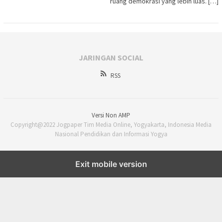
ruang demokrasi yang lebih luas. […]
JARINGAN SOCIAL
RSS
Versi Non AMP
Copyright@2022 Jogpaper Tim Media Online, Yogyakarta, Indonesia Media
Nasional Pendidikan dan Informasi Yogya
Exit mobile version