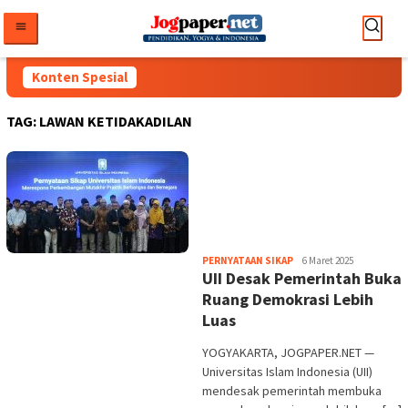
Loncat
ke
konten
Konten Spesial
TAG:
LAWAN KETIDAKADILAN
Heri
PERNYATAAN SIKAP
6 Maret 2025
UII Desak Pemerintah Buka
Purwata
Ruang Demokrasi Lebih
Luas
YOGYAKARTA, JOGPAPER.NET —
Universitas Islam Indonesia (UII)
mendesak pemerintah membuka