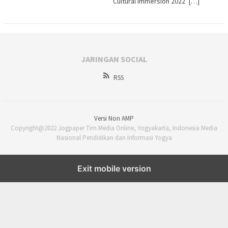
Cultural Immersion 2022’ […]
JARINGAN SOCIAL
RSS
Versi Non AMP
Copyright@2022 Jogpaper Tim Media Online, Yogyakarta, Indonesia Media
Nasional Pendidikan dan Informasi Yogya
Exit mobile version