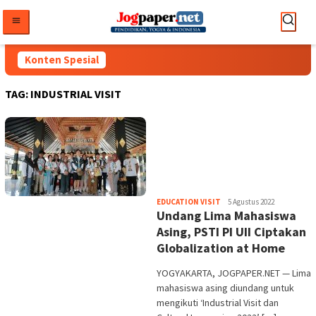
Loncat
ke
konten
Konten Spesial
TAG:
INDUSTRIAL VISIT
Heri
EDUCATION VISIT
5 Agustus 2022
Undang Lima Mahasiswa
Purwata
Asing, PSTI PI UII Ciptakan
Globalization at Home
YOGYAKARTA, JOGPAPER.NET — Lima
mahasiswa asing diundang untuk
mengikuti ‘Industrial Visit dan