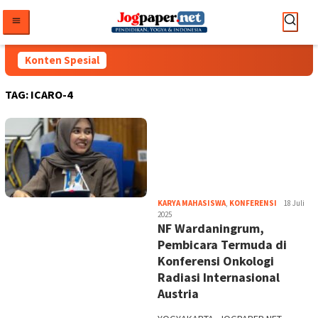
Loncat
ke
konten
Konten Spesial
TAG:
ICARO-4
Heri
KARYA MAHASISWA
,
KONFERENSI
18 Juli
Purwata
2025
NF Wardaningrum,
Pembicara Termuda di
Konferensi Onkologi
Radiasi Internasional
Austria