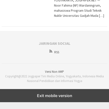
YOGYAKARTA, JOGPAPER.NET —
Noor Fahima (NF) Wardaningrum,
mahasiswa Program Studi Teknik
Nuklir Universitas Gadjah Mada […]
JARINGAN SOCIAL
RSS
Versi Non AMP
Copyright@2022 Jogpaper Tim Media Online, Yogyakarta, Indonesia Media
Nasional Pendidikan dan Informasi Yogya
Exit mobile version