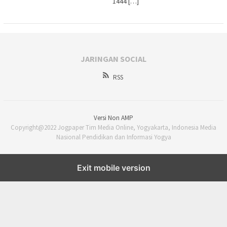
1444 […]
JARINGAN SOCIAL
RSS
Versi Non AMP
Copyright@2022 Jogpaper Tim Media Online, Yogyakarta, Indonesia Media
Nasional Pendidikan dan Informasi Yogya
Exit mobile version