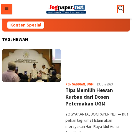
Loncat
ke
konten
Konten Spesial
TAG:
HEWAN
Heri
PENGABDIAN
,
UGM
13 Juni 2023
Tips Memilih Hewan
Purwata
Kurban dari Dosen
Peternakan UGM
YOGYAKARTA, JOGPAPER.NET — Dua
pekan lagi umat Islam akan
merayakan Hari Raya Idul Adha