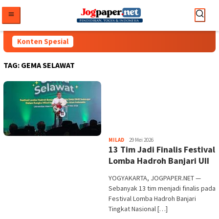
Loncat
ke
konten
Konten Spesial
TAG:
GEMA SELAWAT
Heri
MILAD
29 Mei 2026
13 Tim Jadi Finalis Festival
Purwata
Lomba Hadroh Banjari UII
YOGYAKARTA, JOGPAPER.NET —
Sebanyak 13 tim menjadi finalis pada
Festival Lomba Hadroh Banjari
Tingkat Nasional […]