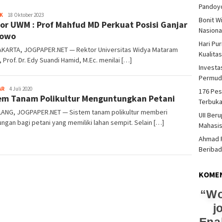
Pandoy
Heri
K
18 Oktober 2023
Bonit W
or UWM : Prof Mahfud MD Perkuat Posisi Ganjar
Purwata
Nasiona
nowo
Hari Pu
KARTA, JOGPAPER.NET — Rektor Universitas Widya Mataram
Kualita
 Prof. Dr. Edy Suandi Hamid, M.Ec. menilai […]
Investas
Permud
Heri
AR
4 Juli 2020
176 Pes
em Tanam Polikultur Menguntungkan Petani
Purwata
Terbuka
ANG, JOGPAPER.NET — Sistem tanam polikultur memberi
UII Ber
ngan bagi petani yang memiliki lahan sempit. Selain […]
Mahasi
Ahmad F
Beriba
KOME
Wo
j