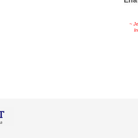
Ena
~ Je
In