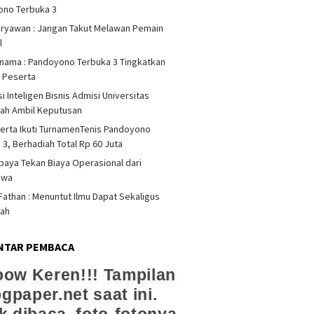
ono Terbuka 3
iryawan : Jangan Takut Melawan Pemain
l
rnama : Pandoyono Terbuka 3 Tingkatkan
s Peserta
i Inteligen Bisnis Admisi Universitas
ah Ambil Keputusan
erta Ikuti TurnamenTenis Pandoyono
 3, Berhadiah Total Rp 60 Juta
upaya Tekan Biaya Operasional dari
swa
athan : Menuntut Ilmu Dapat Sekaligus
dah
NTAR PEMBACA
ow Keren!!! Tampilan
ogpaper.net saat ini.