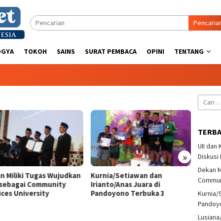
Pencaria
OGYA
TOKOH
SAINS
SURAT PEMBACA
OPINI
TENTANG
Cari
untuk:
TERB
UII dan
»
Diskusi
Dekan M
n Miliki Tugas Wujudkan
Kurnia/Setiawan dan
Lusian
Communi
sebagai Community
Irianto/Anas Juara di
Tenis 
ices University
Pandoyono Terbuka 3
Pando
Kurnia/
Pandoy
Lusiana