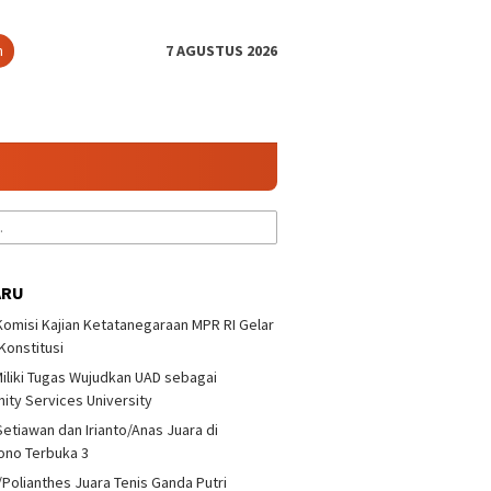
n
7 AGUSTUS 2026
ARU
 Komisi Kajian Ketatanegaraan MPR RI Gelar
 Konstitusi
iliki Tugas Wujudkan UAD sebagai
a/Polianthes Juara
Bonit Wiryawan : Jangan
UII dan 
ty Services University
Ganda Putri
Takut Melawan Pemain
Ketatan
yono Terbuka 3
Nasional
Diskusi 
Setiawan dan Irianto/Anas Juara di
ono Terbuka 3
/Polianthes Juara Tenis Ganda Putri