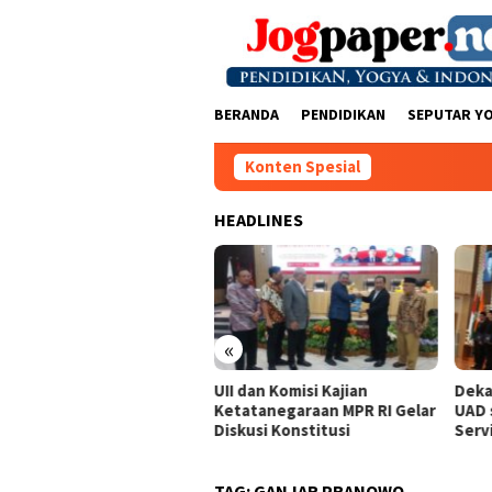
Loncat
ke
konten
BERANDA
PENDIDIKAN
SEPUTAR Y
Konten Spesial
HEADLINES
«
it Wiryawan : Jangan
UII dan Komisi Kajian
Deka
kut Melawan Pemain
Ketatanegaraan MPR RI Gelar
UAD 
ional
Diskusi Konstitusi
Serv
TAG:
GANJAR PRANOWO