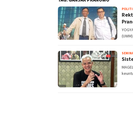
POLITI
Rekt
Pra
YOGYA
(UWM),
SEMIN
Sist
MAGEL
keuntu