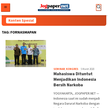
Loncat
ke
konten
Konten Spesial
TAG:
FORNASMAPAN
Heri
SEMINAR
,
KONGRES
5 Maret 2020
Mahasiswa Dituntut
Purwata
Menjadikan Indonesia
Bersih Narkoba
YOGYAKARTA, JOGPAPER.NET —
Indonesia saat ini sudah menjadi
Negara Darurat Narkoba dengan