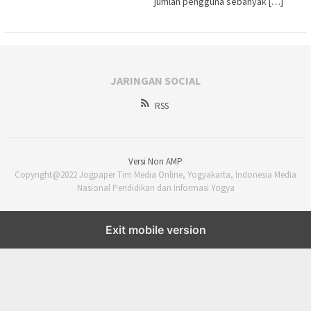
jumlah pengguna sebanyak […]
JARINGAN SOCIAL
RSS
Versi Non AMP
Copyright@2022 Jogpaper Tim Media Online, Yogyakarta, Indonesia Media
Nasional Pendidikan dan Informasi Yogya
Exit mobile version