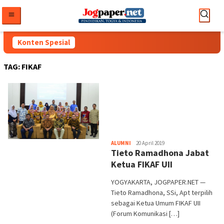
Loncat
ke
konten
Konten Spesial
TAG:
FIKAF
Heri
ALUMNI
20 April 2019
Tieto Ramadhona Jabat
Purwata
Ketua FIKAF UII
YOGYAKARTA, JOGPAPER.NET —
Tieto Ramadhona, SSi, Apt terpilih
sebagai Ketua Umum FIKAF UII
(Forum Komunikasi […]