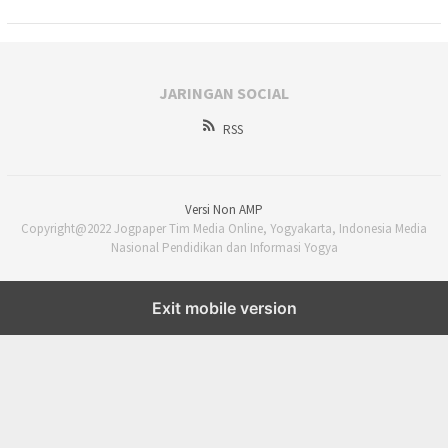
JARINGAN SOCIAL
RSS
Versi Non AMP
Copyright@2022 Jogpaper Tim Media Online, Yogyakarta, Indonesia Media
Nasional Pendidikan dan Informasi Yogya
Exit mobile version