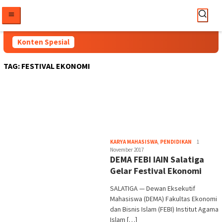
Loncat
ke
konten
Konten Spesial
TAG:
FESTIVAL EKONOMI
Heri
KARYA MAHASISWA
,
PENDIDIKAN
1
Purwata
November 2017
DEMA FEBI IAIN Salatiga
Gelar Festival Ekonomi
SALATIGA — Dewan Eksekutif
Mahasiswa (DEMA) Fakultas Ekonomi
dan Bisnis Islam (FEBI) Institut Agama
Islam […]