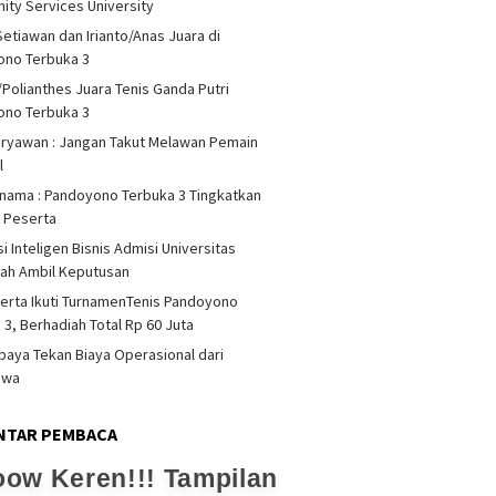
ty Services University
Setiawan dan Irianto/Anas Juara di
ono Terbuka 3
/Polianthes Juara Tenis Ganda Putri
ono Terbuka 3
iryawan : Jangan Takut Melawan Pemain
l
rnama : Pandoyono Terbuka 3 Tingkatkan
s Peserta
i Inteligen Bisnis Admisi Universitas
ah Ambil Keputusan
erta Ikuti TurnamenTenis Pandoyono
 3, Berhadiah Total Rp 60 Juta
upaya Tekan Biaya Operasional dari
swa
NTAR PEMBACA
ow Keren!!! Tampilan