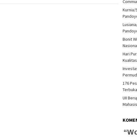
Communi
Kurnia/
Pandoy
Lusiana
Pandoy
Bonit W
Nasiona
Hari Pu
Kualita
Investas
Permud
176 Pes
Terbuka
UII Ber
Mahasi
KOME
Wo