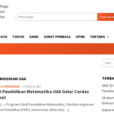
Pencaria
OGYA
TOKOH
SAINS
SURAT PEMBACA
OPINI
TENTANG
Cari
untuk:
TERB
NDIDIKAN UAA
KKN 32
Heri
TA
,
PENDIDIKAN
17 Februari 2017
i Pendidikan Matematika UAA Gelar Cerdas
Purwata
Pasarka
mat
UII dan
Diskusi
L — Program Studi Pendidikan Matematika, Fakultas Keguruan
mu Pendidikan (FKIP), Universitas Alma Ata […]
Dekan M