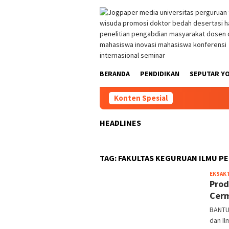
Loncat
ke
konten
BERANDA
PENDIDIKAN
SEPUTAR Y
Konten Spesial
HEADLINES
TAG:
FAKULTAS KEGURUAN ILMU PE
EKSAK
Prod
Cer
BANTU
dan Il