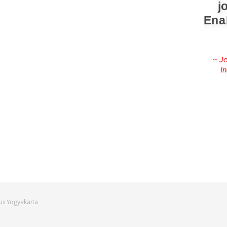
j
Ena
~ Je
In