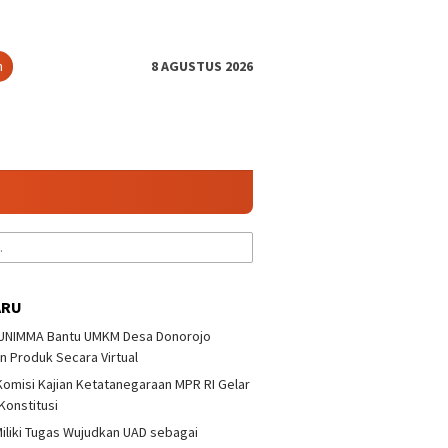
n
8 AGUSTUS 2026
ARU
 UNIMMA Bantu UMKM Desa Donorojo
n Produk Secara Virtual
 Komisi Kajian Ketatanegaraan MPR RI Gelar
 Konstitusi
iliki Tugas Wujudkan UAD sebagai