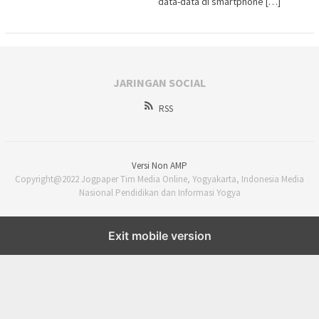
data-data di smartphone […]
JARINGAN SOCIAL
RSS
Versi Non AMP
Copyright@2022 Jogpaper Tim Media Online, Yogyakarta, Indonesia Media
Nasional Pendidikan dan Informasi Yogya
Exit mobile version