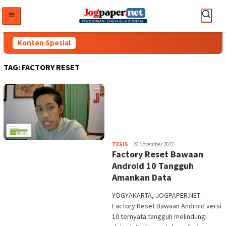
Loncat
ke
konten
Konten Spesial
TAG:
FACTORY RESET
Heri
TESIS
26 November 2022
Factory Reset Bawaan
Purwata
Android 10 Tangguh
Amankan Data
YOGYAKARTA, JOGPAPER.NET —
Factory Reset Bawaan Android versi
10 ternyata tangguh melindungi