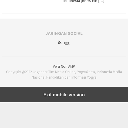
Indonesia (BPRS HIK […]
JARINGAN SOCIAL
RSS
Versi Non AMP
Copyright@2022 Jogpaper Tim Media Online, Yogyakarta, Indonesia Media
Nasional Pendidikan dan Informasi Yogya
Exit mobile version