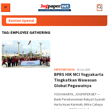
Loncat
ke
konten
Konten Spesial
TAG:
EMPLOYEE GATHERING
Heri
SEPUTAR YOGYA
20 Juni 2024
BPRS HIK MCI Yogyakarta
Purwata
Tingkatkan Wawasan
Global Pegawainya
YOGYAKARTA, JOGPAPER.NET —
Bank Perekonomian Rakyat Syariah
Harta Insan Karimah, Mitra Cahaya