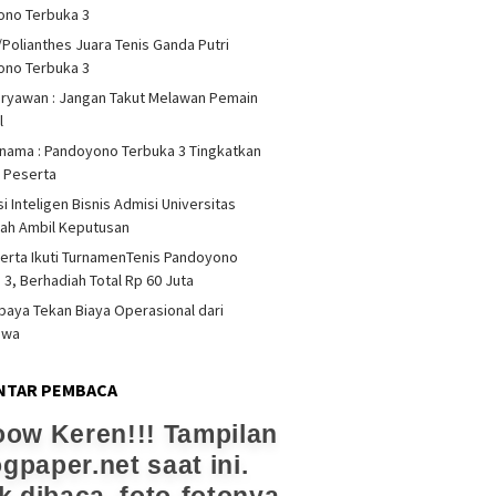
ono Terbuka 3
/Polianthes Juara Tenis Ganda Putri
ono Terbuka 3
iryawan : Jangan Takut Melawan Pemain
l
rnama : Pandoyono Terbuka 3 Tingkatkan
s Peserta
i Inteligen Bisnis Admisi Universitas
ah Ambil Keputusan
erta Ikuti TurnamenTenis Pandoyono
 3, Berhadiah Total Rp 60 Juta
upaya Tekan Biaya Operasional dari
swa
NTAR PEMBACA
ow Keren!!! Tampilan
ogpaper.net saat ini.