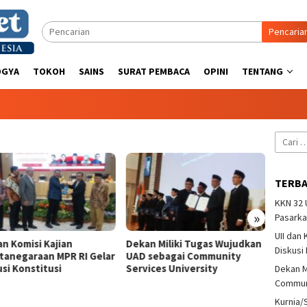
Pencaria
OGYA
TOKOH
SAINS
SURAT PEMBACA
OPINI
TENTANG
Cari
untuk:
TERB
KKN 32
»
Pasarka
UII dan
an Komisi Kajian
Dekan Miliki Tugas Wujudkan
Kurni
Diskusi
tanegaraan MPR RI Gelar
UAD sebagai Community
Iriant
si Konstitusi
Services University
Pando
Dekan M
Communi
Kurnia/