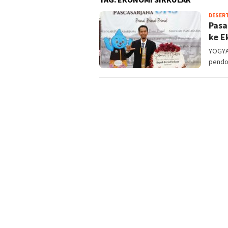
DESER
Pasa
ke E
YOGYA
pendor