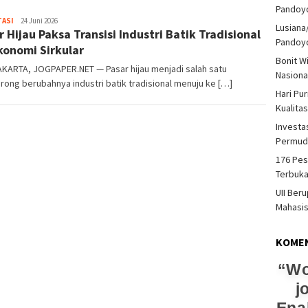
Pandoy
Heri
TASI
24 Juni 2026
Lusiana
r Hijau Paksa Transisi Industri Batik Tradisional
Purwata
Pandoy
konomi Sirkular
Bonit W
KARTA, JOGPAPER.NET — Pasar hijau menjadi salah satu
Nasiona
ong berubahnya industri batik tradisional menuju ke […]
Hari Pu
Kualita
Investas
Permud
176 Pes
Terbuka
UII Ber
Mahasi
KOME
Wo
j