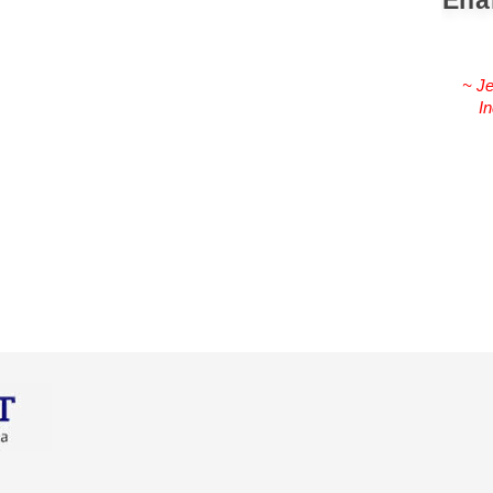
Ena
~ Je
In