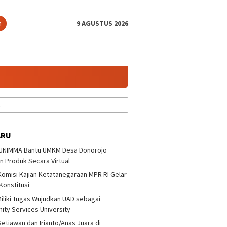
n
9 AGUSTUS 2026
ARU
 UNIMMA Bantu UMKM Desa Donorojo
n Produk Secara Virtual
 Komisi Kajian Ketatanegaraan MPR RI Gelar
a/Setiawan dan
Lusiana/Polianthes Juara
KKN 32 
 Konstitusi
o/Anas Juara di
Tenis Ganda Putri
Desa Do
yono Terbuka 3
Pandoyono Terbuka 3
Produk 
iliki Tugas Wujudkan UAD sebagai
ty Services University
Setiawan dan Irianto/Anas Juara di