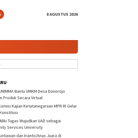
n
8 AGUSTUS 2026
ARU
 UNIMMA Bantu UMKM Desa Donorojo
Lusiana/Polianthes Juara
n Produk Secara Virtual
Tenis Ganda Putri
Pandoyono Terbuka 3
 Komisi Kajian Ketatanegaraan MPR RI Gelar
a/Setiawan dan
KKN 32 
 Konstitusi
o/Anas Juara di
Desa Do
yono Terbuka 3
Produk 
iliki Tugas Wujudkan UAD sebagai
ty Services University
Setiawan dan Irianto/Anas Juara di