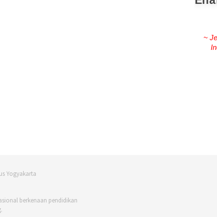
Ena
~ Je
In
asional berkenaan pendidikan
.