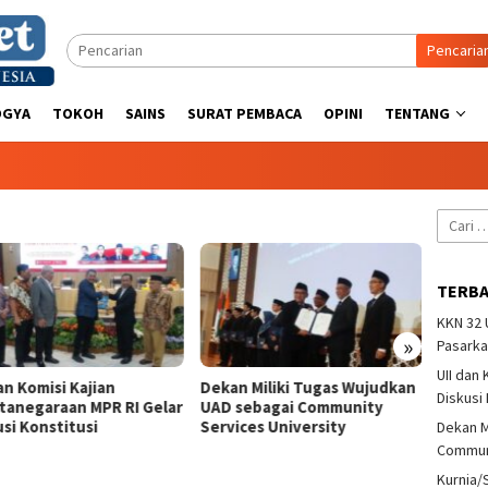
Pencaria
OGYA
TOKOH
SAINS
SURAT PEMBACA
OPINI
TENTANG
Cari
untuk:
TERB
KKN 32
»
Pasarka
UII dan
an Komisi Kajian
Dekan Miliki Tugas Wujudkan
Kurni
Diskusi
tanegaraan MPR RI Gelar
UAD sebagai Community
Iriant
si Konstitusi
Services University
Pando
Dekan M
Communi
Kurnia/