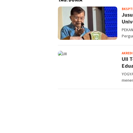
BKSPT
Jusu
Univ
PEKAN
Pergur
AKREDI
UII 
Edua
YOGYAK
menemp