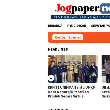
Loncat
ke
konten
BERANDA
PENDIDIKAN
SEPUTAR Y
Konten Spesial
HEADLINES
iana/Polianthes Juara
«
is Ganda Putri
ndoyono Terbuka 3
KKN 32 UNIMMA Bantu UMKM
UII d
Desa Donorojo Pasarkan
Keta
Produk Secara Virtual
Disku
TAG:
DUNIA