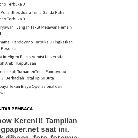
ono Terbuka 3
/Polianthes Juara Tenis Ganda Putri
ono Terbuka 3
iryawan : Jangan Takut Melawan Pemain
l
rnama : Pandoyono Terbuka 3 Tingkatkan
s Peserta
i Inteligen Bisnis Admisi Universitas
ah Ambil Keputusan
erta Ikuti TurnamenTenis Pandoyono
 3, Berhadiah Total Rp 60 Juta
upaya Tekan Biaya Operasional dari
swa
NTAR PEMBACA
ow Keren!!! Tampilan
ogpaper.net saat ini.