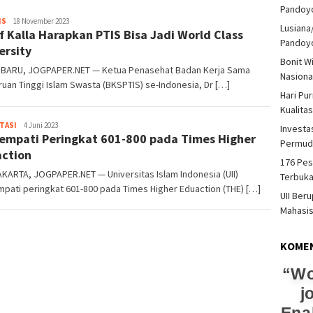
Pandoy
Heri
IS
18 November 2023
Lusiana
f Kalla Harapkan PTIS Bisa Jadi World Class
Purwata
Pandoy
ersity
Bonit W
BARU, JOGPAPER.NET — Ketua Penasehat Badan Kerja Sama
Nasiona
uan Tinggi Islam Swasta (BKSPTIS) se-Indonesia, Dr […]
Hari Pu
Kualita
Heri
TASI
4 Juni 2023
Investas
Tempati Peringkat 601-800 pada Times Higher
Purwata
Permud
ction
176 Pes
ARTA, JOGPAPER.NET — Universitas Islam Indonesia (UII)
Terbuka
ati peringkat 601-800 pada Times Higher Eduaction (THE) […]
UII Ber
Mahasi
KOME
Wo
j