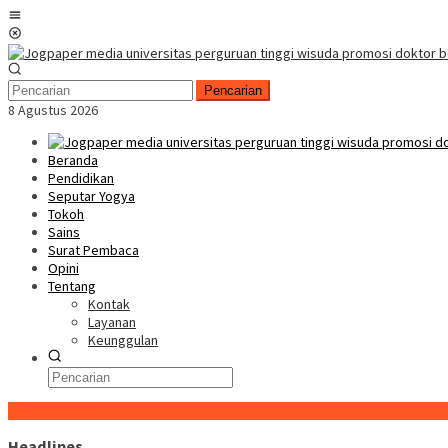
Loncat
Menu
ke
Mobile
konten
Pencarian
8 Agustus 2026
Beranda
Pendidikan
Seputar Yogya
Tokoh
Sains
Surat Pembaca
Opini
Tentang
Kontak
Layanan
Keunggulan
Konten Spesial
Headlines