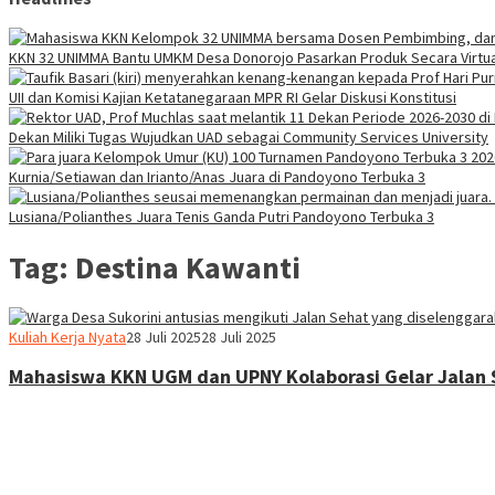
KKN 32 UNIMMA Bantu UMKM Desa Donorojo Pasarkan Produk Secara Virtua
UII dan Komisi Kajian Ketatanegaraan MPR RI Gelar Diskusi Konstitusi
Dekan Miliki Tugas Wujudkan UAD sebagai Community Services University
Kurnia/Setiawan dan Irianto/Anas Juara di Pandoyono Terbuka 3
Lusiana/Polianthes Juara Tenis Ganda Putri Pandoyono Terbuka 3
Tag:
Destina Kawanti
Heri
Kuliah Kerja Nyata
28 Juli 2025
28 Juli 2025
Purwata
Mahasiswa KKN UGM dan UPNY Kolaborasi Gelar Jalan 