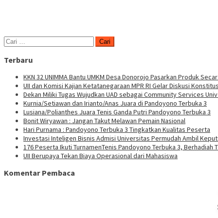
Cari
untuk:
Terbaru
KKN 32 UNIMMA Bantu UMKM Desa Donorojo Pasarkan Produk Secara
UII dan Komisi Kajian Ketatanegaraan MPR RI Gelar Diskusi Konstitus
Dekan Miliki Tugas Wujudkan UAD sebagai Community Services Univ
Kurnia/Setiawan dan Irianto/Anas Juara di Pandoyono Terbuka 3
Lusiana/Polianthes Juara Tenis Ganda Putri Pandoyono Terbuka 3
Bonit Wiryawan : Jangan Takut Melawan Pemain Nasional
Hari Purnama : Pandoyono Terbuka 3 Tingkatkan Kualitas Peserta
Investasi Inteligen Bisnis Admisi Universitas Permudah Ambil Kepu
176 Peserta Ikuti TurnamenTenis Pandoyono Terbuka 3, Berhadiah T
UII Berupaya Tekan Biaya Operasional dari Mahasiswa
Komentar Pembaca