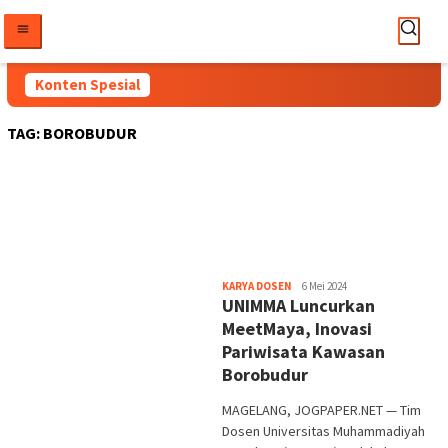
Loncat
ke
konten
Konten Spesial
TAG:
BOROBUDUR
Heri
KARYA DOSEN
6 Mei 2024
UNIMMA Luncurkan
Purwata
MeetMaya, Inovasi
Pariwisata Kawasan
Borobudur
MAGELANG, JOGPAPER.NET — Tim
Dosen Universitas Muhammadiyah