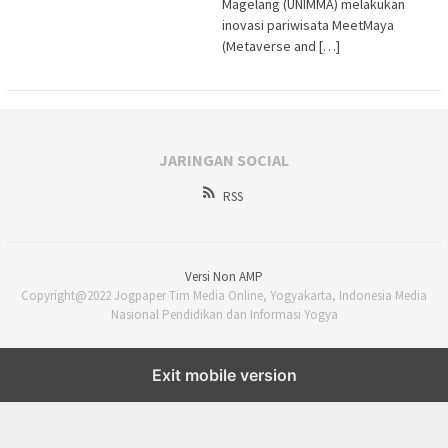
Magelang (UNIMMA) melakukan
inovasi pariwisata MeetMaya
(Metaverse and […]
JARINGAN SOCIAL
RSS
Versi Non AMP
Copyright@2022 Jogpaper Tim Media Online, Yogyakarta, Indonesia Media
Nasional Pendidikan dan Informasi Yogya
Exit mobile version