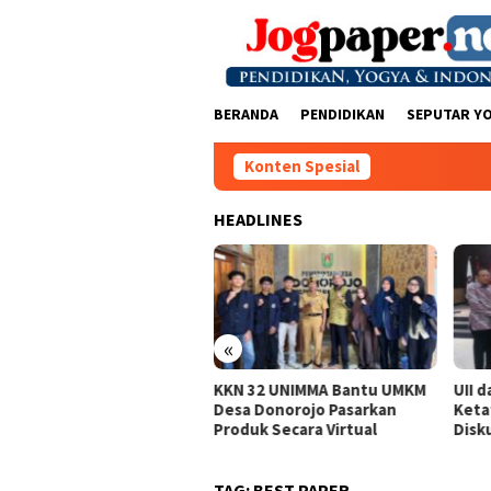
Loncat
ke
konten
BERANDA
PENDIDIKAN
SEPUTAR Y
Konten Spesial
HEADLINES
«
iana/Polianthes Juara
KKN 32 UNIMMA Bantu UMKM
UII d
is Ganda Putri
Desa Donorojo Pasarkan
Keta
ndoyono Terbuka 3
Produk Secara Virtual
Disku
TAG:
BEST PAPER