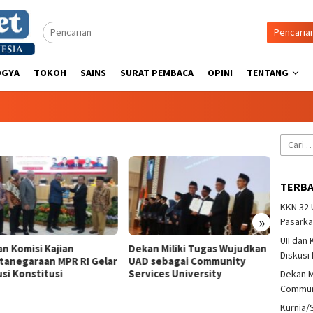
Pencaria
OGYA
TOKOH
SAINS
SURAT PEMBACA
OPINI
TENTANG
Cari
untuk:
TERB
KKN 32
»
Pasarka
UII dan
an Komisi Kajian
Dekan Miliki Tugas Wujudkan
Kurni
Diskusi
tanegaraan MPR RI Gelar
UAD sebagai Community
Iriant
si Konstitusi
Services University
Pando
Dekan M
Communi
Kurnia/