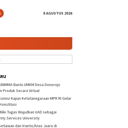
n
8 AGUSTUS 2026
ARU
 UNIMMA Bantu UMKM Desa Donorojo
n Produk Secara Virtual
 Komisi Kajian Ketatanegaraan MPR RI Gelar
a/Setiawan dan
Lusiana/Polianthes Juara
KKN 32 
 Konstitusi
o/Anas Juara di
Tenis Ganda Putri
Desa Do
yono Terbuka 3
Pandoyono Terbuka 3
Produk 
iliki Tugas Wujudkan UAD sebagai
ty Services University
Setiawan dan Irianto/Anas Juara di