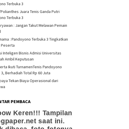
ono Terbuka 3
/Polianthes Juara Tenis Ganda Putri
ono Terbuka 3
iryawan : Jangan Takut Melawan Pemain
l
rnama : Pandoyono Terbuka 3 Tingkatkan
s Peserta
i Inteligen Bisnis Admisi Universitas
ah Ambil Keputusan
erta Ikuti TurnamenTenis Pandoyono
 3, Berhadiah Total Rp 60 Juta
upaya Tekan Biaya Operasional dari
swa
NTAR PEMBACA
ow Keren!!! Tampilan
ogpaper.net saat ini.