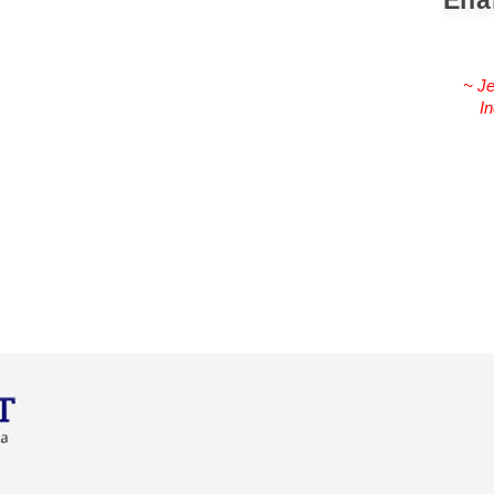
Ena
~ Je
In