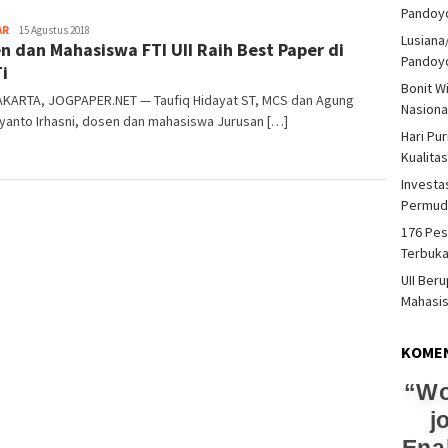
Pandoy
Heri
AR
15 Agustus 2018
Lusiana
n dan Mahasiswa FTI UII Raih Best Paper di
Purwata
Pandoy
i
Bonit W
KARTA, JOGPAPER.NET — Taufiq Hidayat ST, MCS dan Agung
Nasiona
yanto Irhasni, dosen dan mahasiswa Jurusan […]
Hari Pu
Kualita
Investas
Permud
176 Pes
Terbuka
UII Ber
Mahasi
KOME
Wo
j