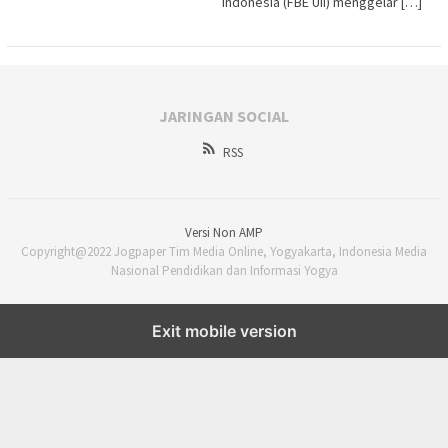
Indonesia (FBE UII) menggelar […]
JARINGAN SOCIAL
RSS
Versi Non AMP
Copyright@2022 Jogpaper Tim Media Online, Yogyakarta, Indonesia Media
Nasional Pendidikan dan Informasi Yogya
Exit mobile version