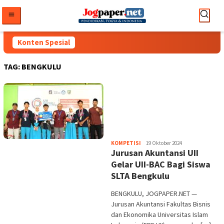
Loncat
ke
konten
Konten Spesial
TAG:
BENGKULU
Heri
KOMPETISI
19 Oktober 2024
Jurusan Akuntansi UII
Purwata
Gelar UII-BAC Bagi Siswa
SLTA Bengkulu
BENGKULU, JOGPAPER.NET —
Jurusan Akuntansi Fakultas Bisnis
dan Ekonomika Universitas Islam