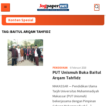
Loncat
ke
konten
Konten Spesial
TAG:
BAITUL ARQAM TAHFIDZ
Heri
PENDIDIKAN
6 Februari 2018
PUT Unismuh Buka Baitul
Purwata
Arqam Tahfidz
MAKASSAR — Pendidikan Ulama
Tarjih Universitas Muhammadiyah
Makassar (PUT Unismuh)
bekerjasama dengan Pimpinan