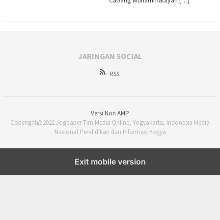
Cabang Muhammadiyah […]
JARINGAN SOCIAL
RSS
Versi Non AMP
Copyright@2022 Jogpaper Tim Media Online, Yogyakarta, Indonesia Media
Nasional Pendidikan dan Informasi Yogya
Exit mobile version