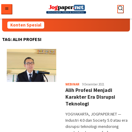
Loncat
ke
konten
Konten Spesial
TAG:
ALIH PROFESI
Heri
WEBINAR
9 Desember 2021
Alih Profesi Menjadi
Purwata
Karakter Era Disrupsi
Teknologi
YOGYAKARTA, JOGPAPER.NET —
Industri 4.0 dan Society 5.0 atau era
disrupsi teknologi mendorong