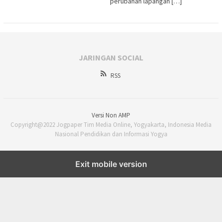
perubahan lapangan […]
JARINGAN SOCIAL
RSS
Versi Non AMP
Copyright@2022 Jogpaper Tim Media Online, Yogyakarta, Indonesia Media
Nasional Pendidikan dan Informasi Yogya
Exit mobile version