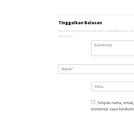
Tinggalkan Balasan
Alamat email Anda tidak akan dipublikasikan.
R
ditandai
*
Simpan nama, email,
komentar saya berikutn