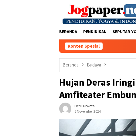
Loncat
ke
konten
BERANDA
PENDIDIKAN
SEPUTAR Y
Konten Spesial
Beranda
Budaya
Hujan Deras Iringi
Amfiteater Embun
Heri Purwata
5 November 2024