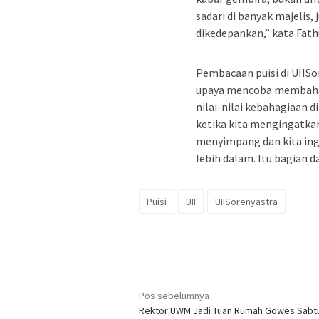
sadari di banyak majelis,
dikedepankan,” kata Fath
Pembacaan puisi di UIISo
upaya mencoba membahag
nilai-nilai kebahagiaan
ketika kita mengingatkan
menyimpang dan kita inga
lebih dalam. Itu bagian 
Puisi
UII
UIISorenyastra
Navigasi
Pos sebelumnya
Rektor UWM Jadi Tuan Rumah Gowes Sabtu
pos