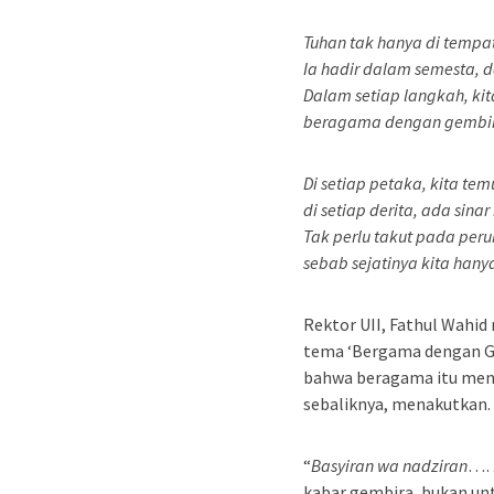
Tuhan tak hanya di tempa
Ia hadir dalam semesta, 
Dalam setiap langkah, ki
beragama dengan gembira
Di setiap petaka, kita t
di setiap derita, ada sin
Tak perlu takut pada per
sebab sejatinya kita hany
Rektor UII, Fathul Wahi
tema ‘Bergama dengan G
bahwa beragama itu me
sebaliknya, menakutkan.
“
Basyiran wa nadziran
……
kabar gembira, bukan unt