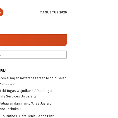
n
7 AGUSTUS 2026
ARU
 Komisi Kajian Ketatanegaraan MPR RI Gelar
 Konstitusi
iliki Tugas Wujudkan UAD sebagai
ty Services University
Setiawan dan Irianto/Anas Juara di
ono Terbuka 3
/Polianthes Juara Tenis Ganda Putri