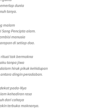
gemerlap dunia
enuh tanya.
ing malam
 Sang Pencipta alam.
 ambisi manusia
arapan di setiap doa.
ritual tak bermakna
aku tanpa jiwa
n dalam hiruk pikuk kehidupan
 antara dingin peradaban.
ndekat pada-Nya
alam kehadiran rasa
auh dari cahaya
makin terbuka maknanya.