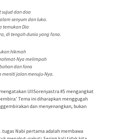
t sujud dan doa
dalam senyum dan luka.
ta temukan Dia
, di tengah dunia yang fana.
emukan hikmah
ar rahmat-Nya melimpah
ubahan dan fana
a meniti jalan menuju-Nya.
d mengatakan UIISorenyastra #5 mengangkat
embira.’ Tema ini diharapkan menggugah
nggembirakan dan menyenangkan, bukan
tugas Nabi pertama adalah membawa
uk menakut-nakuti. Sering kali tidak kita