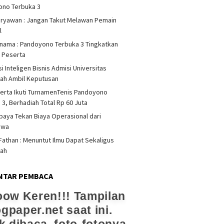
ono Terbuka 3
iryawan : Jangan Takut Melawan Pemain
l
rnama : Pandoyono Terbuka 3 Tingkatkan
s Peserta
i Inteligen Bisnis Admisi Universitas
ah Ambil Keputusan
erta Ikuti TurnamenTenis Pandoyono
 3, Berhadiah Total Rp 60 Juta
upaya Tekan Biaya Operasional dari
swa
athan : Menuntut Ilmu Dapat Sekaligus
dah
NTAR PEMBACA
ow Keren!!! Tampilan
ogpaper.net saat ini.