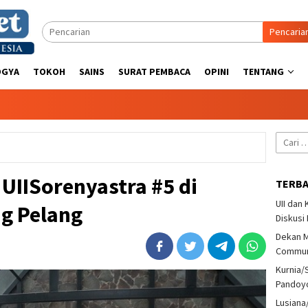
Pencaria
OGYA
TOKOH
SAINS
SURAT PEMBACA
OPINI
TENTANG
Cari
untuk:
 UIISorenyastra #5 di
TERB
UII dan
g Pelang
Diskusi
Dekan M
Communi
Kurnia/
Pandoy
Lusiana