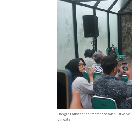
Hangga Fathana saat membacakan puisi karya Iin 
purwata)