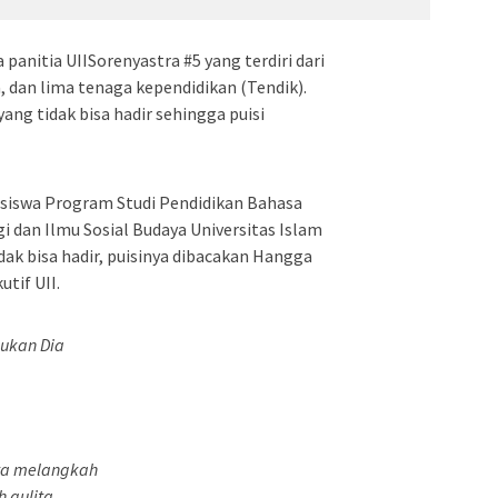
 panitia UIISorenyastra #5 yang terdiri dari
, dan lima tenaga kependidikan (Tendik).
yang tidak bisa hadir sehingga puisi
asiswa Program Studi Pendidikan Bahasa
gi dan Ilmu Sosial Budaya Universitas Islam
idak bisa hadir, puisinya dibacakan Hangga
utif UII.
mukan Dia
ita melangkah
h gulita