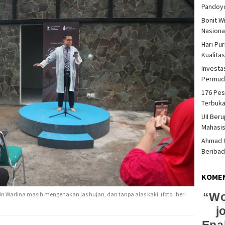
Pandoy
Bonit W
Nasiona
Hari Pu
Kualita
Investas
Permud
176 Pes
Terbuka
UII Ber
Mahasi
Ahmad F
Beriba
KOME
Wo
Warlina masih mengenakan jas hujan, dan tanpa alas kaki. (foto : heri
j