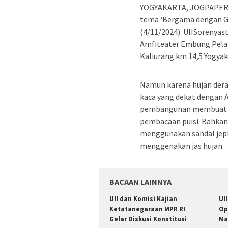
YOGYAKARTA, JOGPAPER.
tema ‘Bergama dengan Gem
(4/11/2024). UIISorenyast
Amfiteater Embung Pela
Kaliurang km 14,5 Yogyak
Namun karena hujan dera
kaca yang dekat dengan 
pembangunan membuat a
pembacaan puisi. Bahkan
menggunakan sandal jepit
menggenakan jas hujan.
BACAAN LAINNYA
UII dan Komisi Kajian
UI
Ketatanegaraan MPR RI
Op
Gelar Diskusi Konstitusi
Ma