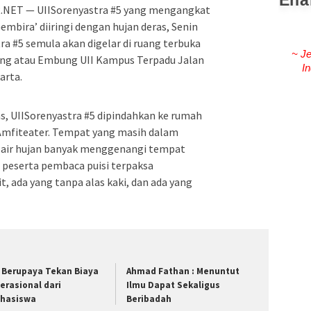
Ena
NET — UIISorenyastra #5 yang mengangkat
bira’ diiringi dengan hujan deras, Senin
ra #5 semula akan digelar di ruang terbuka
~ Je
ng atau Embung UII Kampus Terpadu Jalan
In
arta.
s, UIISorenyastra #5 dipindahkan ke rumah
Amfiteater. Tempat yang masih dalam
ir hujan banyak menggenangi tempat
 peserta pembaca puisi terpaksa
, ada yang tanpa alas kaki, dan ada yang
I Berupaya Tekan Biaya
Ahmad Fathan : Menuntut
erasional dari
Ilmu Dapat Sekaligus
hasiswa
Beribadah