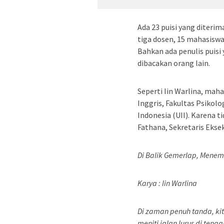
Ada 23 puisi yang diterima
tiga dosen, 15 mahasiswa
Bahkan ada penulis puisi 
dibacakan orang lain.
Seperti Iin Warlina, mah
Inggris, Fakultas Psikolo
Indonesia (UII). Karena t
Fathana, Sekretaris Eksek
Di Balik Gemerlap, Mene
Karya : Iin Warlina
Di zaman penuh tanda, k
meniti jalan lurus di tenga