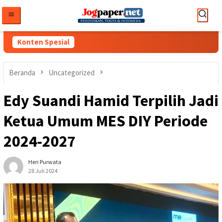
Loncat
ke
konten
Konten Spesial
Beranda
Uncategorized
Edy Suandi Hamid Terpilih Jadi
Ketua Umum MES DIY Periode
2024-2027
Heri Purwata
28 Juli 2024