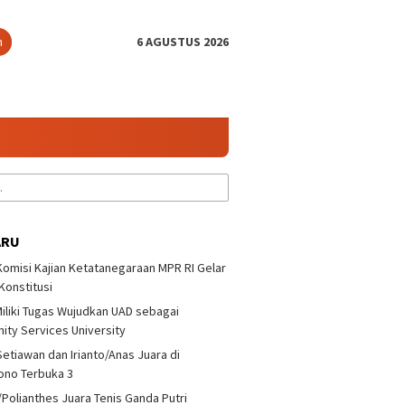
n
6 AGUSTUS 2026
ARU
 Komisi Kajian Ketatanegaraan MPR RI Gelar
 Konstitusi
iliki Tugas Wujudkan UAD sebagai
ty Services University
Setiawan dan Irianto/Anas Juara di
ono Terbuka 3
/Polianthes Juara Tenis Ganda Putri