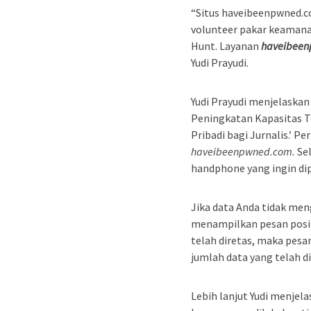
“Situs haveibeenpwned.co
volunteer pakar keamanan
Hunt. Layanan
haveibee
Yudi Prayudi.
Yudi Prayudi menjelaskan
Peningkatan Kapasitas 
Pribadi bagi Jurnalis.’ 
haveibeenpwned.com.
Se
handphone yang ingin dip
Jika data Anda tidak men
menampilkan pesan posit
telah diretas, maka pes
jumlah data yang telah di
Lebih lanjut Yudi menjela