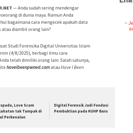
Ena
R.NET
— Anda sudah sering mendengar
seseorang di dunia maya. Namun Anda
ui bagaimana cara mengecek apakah data
~ Je
s atau diambil orang lain?
In
usat Studi Forensika Digital Universitas Islam
enin (4/8/2025), berbagi ilmu cara
nda telah dimiliki orang lain. Salah satunya,
ite
haveibeenpwned.com
atau
Have I Been
spada, Love Scam
Digital Forensik Jadi Fondasi
jahatan tak Tampak di
Pembuktian pada KUHP Baru
al Perkenalan