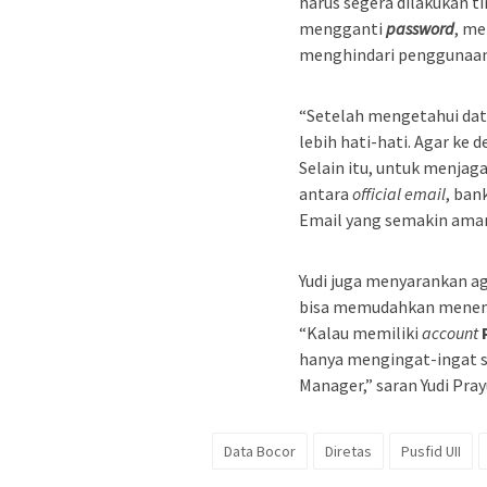
harus segera dilakukan 
mengganti
password
, me
menghindari penggunaa
“Setelah mengetahui data
lebih hati-hati. Agar ke d
Selain itu, untuk menja
antara
official email
, ban
Email yang semakin aman,
Yudi juga menyarankan 
bisa memudahkan menem
“Kalau memiliki
account
hanya mengingat-ingat s
Manager,” saran Yudi Prayu
Data Bocor
Diretas
Pusfid UII