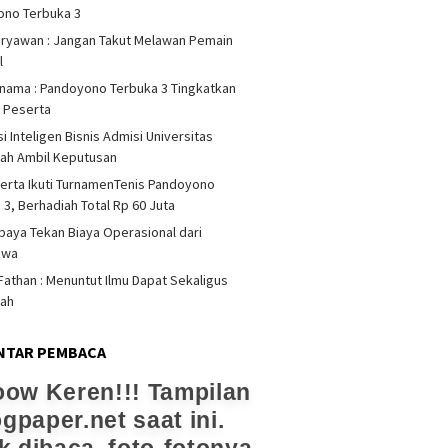
ono Terbuka 3
iryawan : Jangan Takut Melawan Pemain
l
rnama : Pandoyono Terbuka 3 Tingkatkan
s Peserta
i Inteligen Bisnis Admisi Universitas
ah Ambil Keputusan
erta Ikuti TurnamenTenis Pandoyono
 3, Berhadiah Total Rp 60 Juta
upaya Tekan Biaya Operasional dari
swa
athan : Menuntut Ilmu Dapat Sekaligus
dah
NTAR PEMBACA
ow Keren!!! Tampilan
ogpaper.net saat ini.