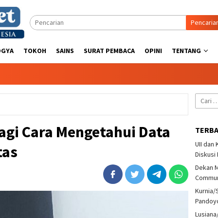
Pencaria
OGYA
TOKOH
SAINS
SURAT PEMBACA
OPINI
TENTANG
Cari
untuk:
agi Cara Mengetahui Data
TERB
UII dan
tas
Diskusi
Dekan M
Communi
Kurnia/
Pandoy
Lusiana