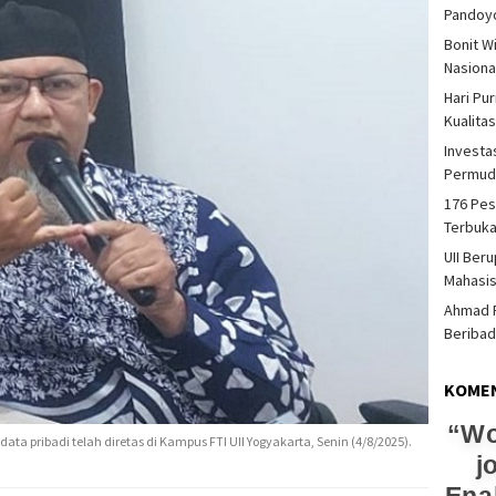
Pandoy
Bonit W
Nasiona
Hari Pu
Kualita
Investas
Permud
176 Pes
Terbuka
UII Ber
Mahasi
Ahmad F
Beriba
KOME
Wo
ta pribadi telah diretas di Kampus FTI UII Yogyakarta, Senin (4/8/2025).
j