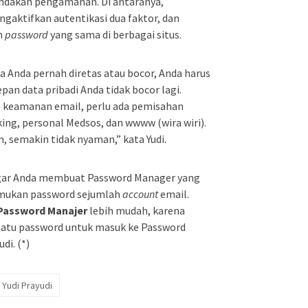
tindakan pengamanan. Di antaranya,
ngaktifkan autentikasi dua faktor, dan
n
password
yang sama di berbagai situs.
 Anda pernah diretas atau bocor, Anda harus
epan data pribadi Anda tidak bocor lagi.
ga keamanan email, perlu ada pemisahan
king, personal Medsos, dan wwww (wira wiri).
 semakin tidak nyaman,” kata Yudi.
agar Anda membuat Password Manager yang
ukan password sejumlah
account
email.
Password Manajer
lebih mudah, karena
atu password untuk masuk ke Password
di. (*)
Yudi Prayudi