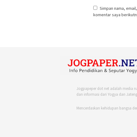
Simpan nama, email,
komentar saya berikutn
Jogpapeper dot net adalah media n
dan informasi dari Yogya dan Jateng
Mencerdaskan kehidupan bangsa de