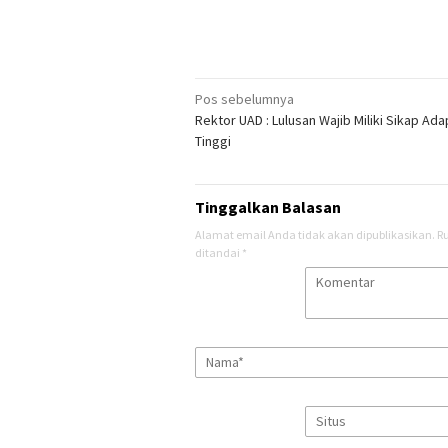
Navigasi
Pos sebelumnya
Rektor UAD : Lulusan Wajib Miliki Sikap Ada
pos
Tinggi
Tinggalkan Balasan
Alamat email Anda tidak akan dipublikasikan.
R
ditandai
*