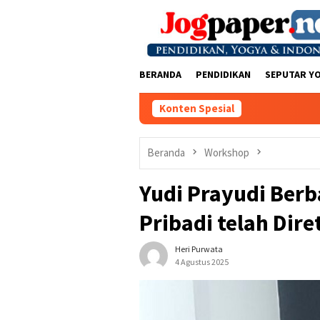
Loncat
ke
konten
BERANDA
PENDIDIKAN
SEPUTAR Y
Konten Spesial
Beranda
Workshop
Yudi Prayudi Berb
Pribadi telah Dire
Heri Purwata
4 Agustus 2025