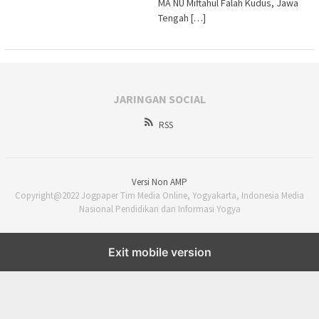
MA NU Miftahul Falah Kudus, Jawa
Tengah […]
JARINGAN SOCIAL
RSS
Versi Non AMP
Copyright@2022 Jogpaper Tim Media Online, Yogyakarta, Indonesia Media
Nasional Pendidikan dan Informasi Yogya
Exit mobile version