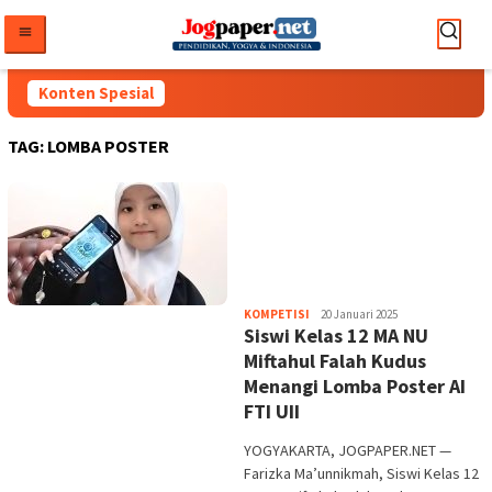
Loncat
ke
konten
Konten Spesial
TAG:
LOMBA POSTER
Heri
KOMPETISI
20 Januari 2025
Siswi Kelas 12 MA NU
Purwata
Miftahul Falah Kudus
Menangi Lomba Poster AI
FTI UII
YOGYAKARTA, JOGPAPER.NET —
Farizka Ma’unnikmah, Siswi Kelas 12