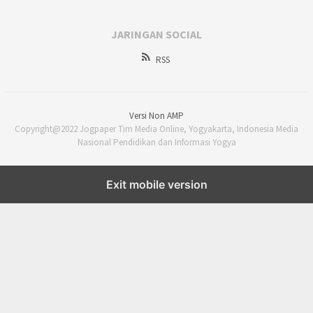
JARINGAN SOCIAL
RSS
Versi Non AMP
Copyright@2022 Jogpaper Tim Media Online, Yogyakarta, Indonesia Media
Nasional Pendidikan dan Informasi Yogya
Exit mobile version