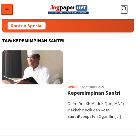
Loncat
ke
konten
Konten Spesial
TAG:
KEPEMIMPINAN SANTRI
Heri
OPINI
3 September 2024
Kepemimpinan Santri
Purwata
Oleh : Drs KH Mudrik Qori, MA *)
Mekkah Kecik dan Kota
SantriKabupaten Ogan Ilir […]