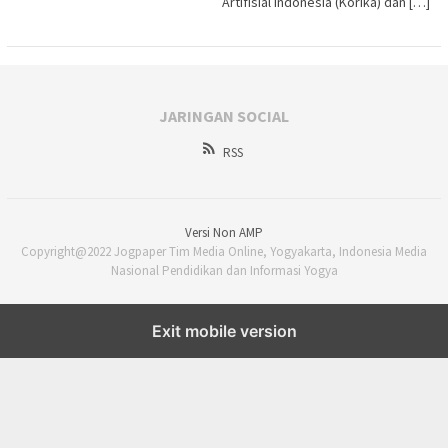
Artifisial Indonesia (Korika) dan […]
JARINGAN SOCIAL
RSS
Versi Non AMP
Copyright@2022 Jogpaper Tim Media Online, Yogyakarta, Indonesia Media
Nasional Pendidikan dan Informasi Yogya
Exit mobile version