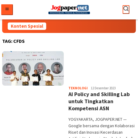
Loncat
ke
konten
Konten Spesial
TAG:
CFDS
Heri
TEKNOLOGI
12 Desember 2023
AI Policy and Skilling Lab
Purwata
untuk Tingkatkan
Kompetensi ASN
YOGYAKARTA, JOGPAPER.NET —
Google bersama dengan Kolaborasi
Riset dan Inovasi Kecerdasan