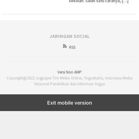
sekolah. Salah satu caranya, […]
JARINGAN SOCIAL
RSS
Versi Non AMP
Copyright@2022 Jogpaper Tim Media Online, Yogyakarta, Indonesia Media
Nasional Pendidikan dan Informasi Yogya
Exit mobile version