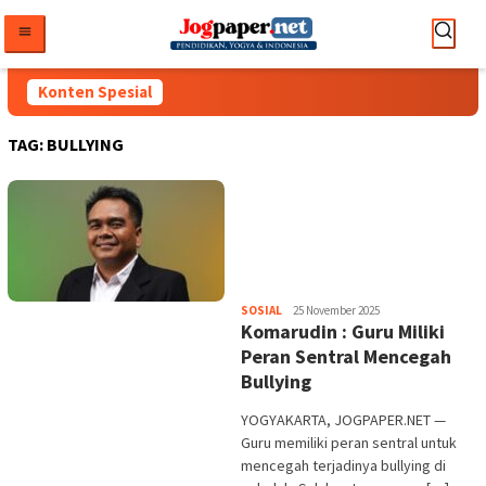
Loncat
ke
konten
Konten Spesial
TAG:
BULLYING
Heri
SOSIAL
25 November 2025
Komarudin : Guru Miliki
Purwata
Peran Sentral Mencegah
Bullying
YOGYAKARTA, JOGPAPER.NET —
Guru memiliki peran sentral untuk
mencegah terjadinya bullying di