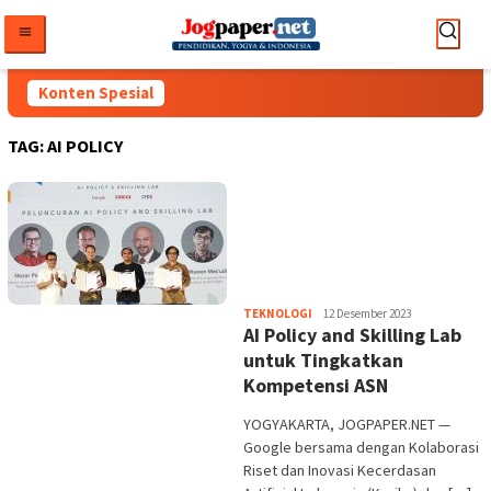
Loncat
ke
konten
Konten Spesial
TAG:
AI POLICY
Heri
TEKNOLOGI
12 Desember 2023
AI Policy and Skilling Lab
Purwata
untuk Tingkatkan
Kompetensi ASN
YOGYAKARTA, JOGPAPER.NET —
Google bersama dengan Kolaborasi
Riset dan Inovasi Kecerdasan