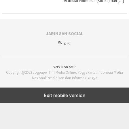
Artifisial Indonesia (Korika) dan […]
JARINGAN SOCIAL
RSS
Versi Non AMP
Copyright@2022 Jogpaper Tim Media Online, Yogyakarta, Indonesia Media
Nasional Pendidikan dan Informasi Yogya
Exit mobile version