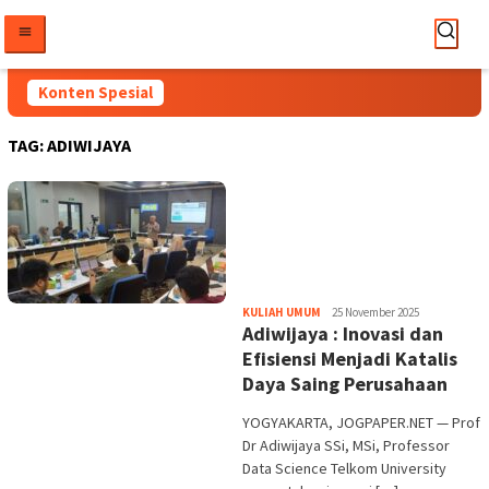
Loncat
ke
konten
Konten Spesial
TAG:
ADIWIJAYA
Heri
KULIAH UMUM
25 November 2025
Adiwijaya : Inovasi dan
Purwata
Efisiensi Menjadi Katalis
Daya Saing Perusahaan
YOGYAKARTA, JOGPAPER.NET — Prof
Dr Adiwijaya SSi, MSi, Professor
Data Science Telkom University