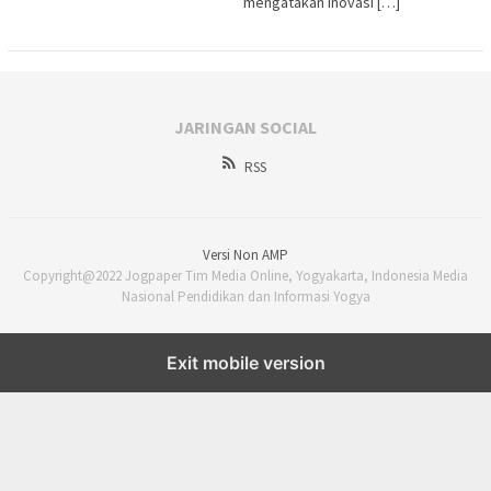
mengatakan inovasi […]
JARINGAN SOCIAL
RSS
Versi Non AMP
Copyright@2022 Jogpaper Tim Media Online, Yogyakarta, Indonesia Media
Nasional Pendidikan dan Informasi Yogya
Exit mobile version